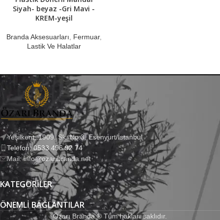
Siyah- beyaz -Gri Mavi -
KREM-yeşil
Branda Aksesuarları
,
Fermuar
,
Lastik Ve Halatlar
Yeşilkent, 1909. Sk. No:3, Esenyurt/İstanbul
Telefon: 0533 496 92 74
Mail: info@ozaribranda.net
KATEGORILER
ÖNEMLI BAĞLANTILAR
Özarı Branda ® Tüm hakları saklıdır.