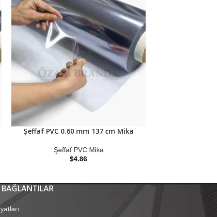
Şeffaf PVC 0.60 mm 137 cm Mika
Şeffaf PVC 1
Şeffaf PVC Mika
Şeffa
$
4.86
 BAĞLANTILAR
yatları