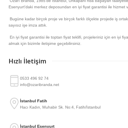
Özarı Branda, 1985'de İstanbul, Unkapanı'nda başlayan faaliyetl
Esenyurt'daki merkez deposundan en iyi fiyat garantisi ile hizmet 
Bugüne kadar birçok proje ve birçok farklı ölçekte projede iş ortakla
sayısız işe imza attık.
En iyi fiyat garantisi ile toptan fiyat teklifi, projeleriniz için en iyi fiy
almak için bizimle iletişime geçebilirsiniz.
Hızlı İletişim
0533 496 92 74
info@ozaribranda.net
İstanbul Fatih
Hacı Kadın, Muhabir Sk. No:4, Fatih/İstanbul
İstanbul Esenyurt