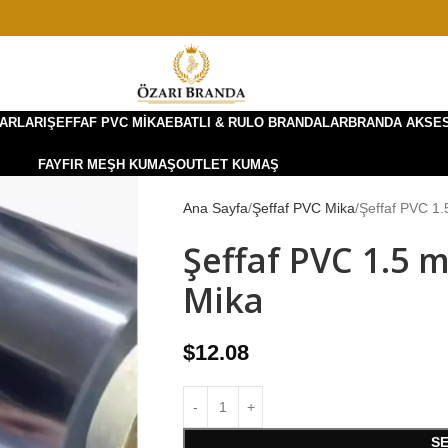
ARLARI
ŞEFFAF PVC MIKA
EBATLI & RULO BRANDALAR
BRANDA AKSE
FAYFIR MEŞH KUMAŞ
OUTLET KUMAŞ
Ana Sayfa
Şeffaf PVC Mika
Şeffaf PVC 1
Şeffaf PVC 1.5 
Mika
$
12.08
S