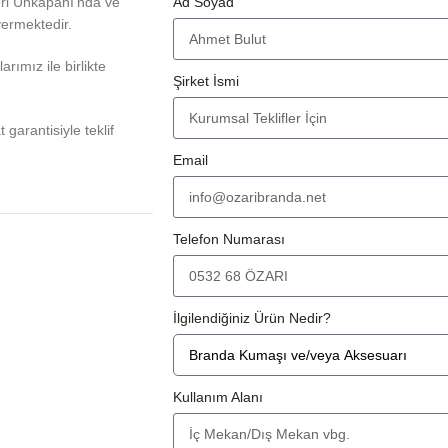
eri Unkapanı'nda ve
Ad Soyad
vermektedir.
rımız ile birlikte
Şirket İsmi
at garantisiyle teklif
Email
Telefon Numarası
İlgilendiğiniz Ürün Nedir?
Kullanım Alanı