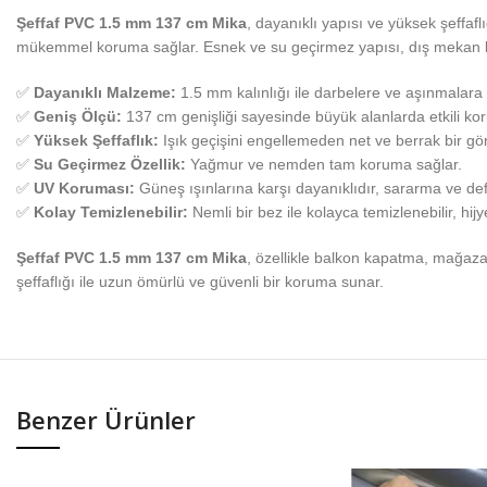
Şeffaf PVC 1.5 mm 137 cm Mika
, dayanıklı yapısı ve yüksek şeffafl
mükemmel koruma sağlar. Esnek ve su geçirmez yapısı, dış mekan kul
✅
Dayanıklı Malzeme:
1.5 mm kalınlığı ile darbelere ve aşınmalara 
✅
Geniş Ölçü:
137 cm genişliği sayesinde büyük alanlarda etkili ko
✅
Yüksek Şeffaflık:
Işık geçişini engellemeden net ve berrak bir g
✅
Su Geçirmez Özellik:
Yağmur ve nemden tam koruma sağlar.
✅
UV Koruması:
Güneş ışınlarına karşı dayanıklıdır, sararma ve 
✅
Kolay Temizlenebilir:
Nemli bir bez ile kolayca temizlenebilir, hijy
Şeffaf PVC 1.5 mm 137 cm Mika
, özellikle balkon kapatma, mağaza v
şeffaflığı ile uzun ömürlü ve güvenli bir koruma sunar.
Benzer Ürünler