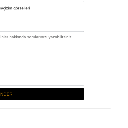
/çizim görselleri
NDER