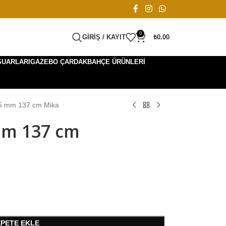
0
GIRIŞ / KAYIT
₺
0.00
SUARLARI
GAZEBO ÇARDAK
BAHÇE ÜRÜNLERI
.5 mm 137 cm Mika
mm 137 cm
EPETE EKLE