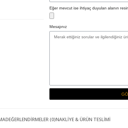
Eğer mevcut ise ihtiyaç duyulan alanın resim
Mesajınız
GÖ
MA
DEĞERLENDIRMELER (0)
NAKLIYE & ÜRÜN TESLIMI