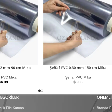
1.2 mm 90 cm Mika
Şeffaf PVC 0.30 mm 150 cm Mika
f PVC Mika
Şeffaf PVC Mika
$
6.39
$
3.06
EGORILER
ÖNEMLI
elik File Kumaş
Branda Fi