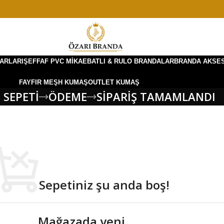
ARLARI
ŞEFFAF PVC MIKA
EBATLI & RULO BRANDALAR
BRANDA AKSE
FAYFIR MEŞH KUMAŞ
OUTLET KUMAŞ
 SEPETI
ÖDEME
SIPARIŞ TAMAMLANDI
Sepetiniz şu anda boş!
Mağazada yeni