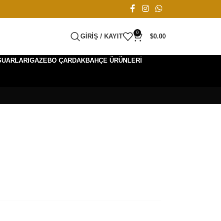
0
GIRIŞ / KAYIT
$
0.00
SUARLARI
GAZEBO ÇARDAK
BAHÇE ÜRÜNLERI