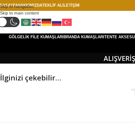
NASAYFA
HAKKIMIZDA
TEKLIF AL
İLETIŞIM
Skip to navigation
Skip to main content
GÖLGELIK FILE KUMAŞLARI
BRANDA KUMAŞLARI
TENTE AKSESU
ALIŞVERIŞ
İlginizi çekebilir…