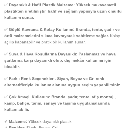
✅
Dayanıklı & Hafif Plastik Malzeme:
Yüksek mukavemetli
plastikten üretilmiştir, hafif ve sağlam yapısıyla uzun ömürlü
kullanım sunar.
✅
Güçlü Kavrama & Kolay Kullanım:
Branda, tente, çadır ve
örtü malzemelerini sıkıca kavrayarak sabitleme sağlar.
Kolay
açılıp kapanabilir ve pratik bir kullanım sunar.
✅
Suya & Hava Koşullarına Dayanıklı:
Paslanmaz ve hava
şartlarına karşı dayanıklı olup, dış mekân kullanımı için
idealdir.
✅
Farklı Renk Seçenekleri:
Siyah, Beyaz ve Gri renk
alternatifleriyle kullanım alanına uygun seçim yapabilirsiniz.
✅
Çok Amaçlı Kullanım:
Branda, çadır, tente, afiş montajı,
kamp, bahçe, tarım, sanayi ve taşıma uygulamalarında
kullanılabilir.
✔
Malzeme:
Yüksek dayanıklı plastik
✔
Renkler:
Siyah, Beyaz, Gri