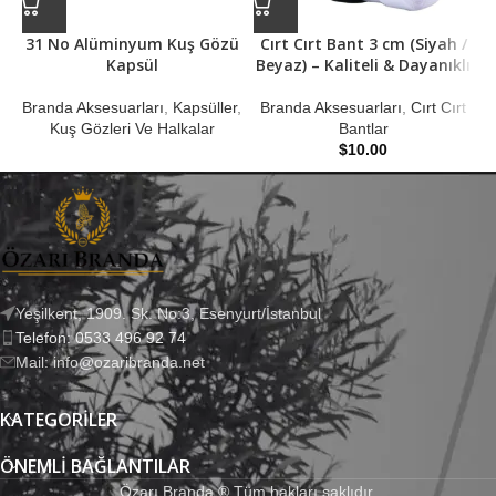
31 No Alüminyum Kuş Gözü
Cırt Cırt Bant 3 cm (Siyah /
Kapsül
Beyaz) – Kaliteli & Dayanıklı
B
Branda Aksesuarları
,
Kapsüller
,
Branda Aksesuarları
,
Cırt Cırt
Kuş Gözleri Ve Halkalar
Bantlar
$
10.00
Yeşilkent, 1909. Sk. No:3, Esenyurt/İstanbul
Telefon: 0533 496 92 74
Mail: info@ozaribranda.net
KATEGORILER
ÖNEMLI BAĞLANTILAR
Özarı Branda ® Tüm hakları saklıdır.