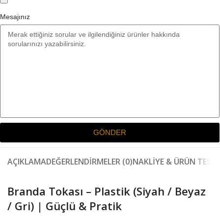
Mesajınız
GÖNDER
AÇIKLAMA
DEĞERLENDIRMELER (0)
NAKLIYE & ÜRÜN TESLI
Branda Tokası – Plastik (Siyah / Beyaz
/ Gri) | Güçlü & Pratik