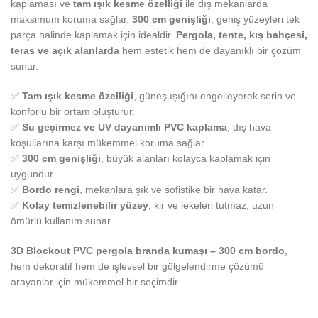
kaplaması ve
tam ışık kesme özelliği
ile dış mekanlarda
maksimum koruma sağlar.
300 cm genişliği
, geniş yüzeyleri tek
parça halinde kaplamak için idealdir.
Pergola, tente, kış bahçesi,
teras ve açık alanlarda
hem estetik hem de dayanıklı bir çözüm
sunar.
✅
Tam ışık kesme özelliği
, güneş ışığını engelleyerek serin ve
konforlu bir ortam oluşturur.
✅
Su geçirmez ve UV dayanımlı PVC kaplama
, dış hava
koşullarına karşı mükemmel koruma sağlar.
✅
300 cm genişliği
, büyük alanları kolayca kaplamak için
uygundur.
✅
Bordo rengi
, mekanlara şık ve sofistike bir hava katar.
✅
Kolay temizlenebilir yüzey
, kir ve lekeleri tutmaz, uzun
ömürlü kullanım sunar.
3D Blockout PVC pergola branda kumaşı – 300 cm bordo
,
hem dekoratif hem de işlevsel bir gölgelendirme çözümü
arayanlar için mükemmel bir seçimdir.