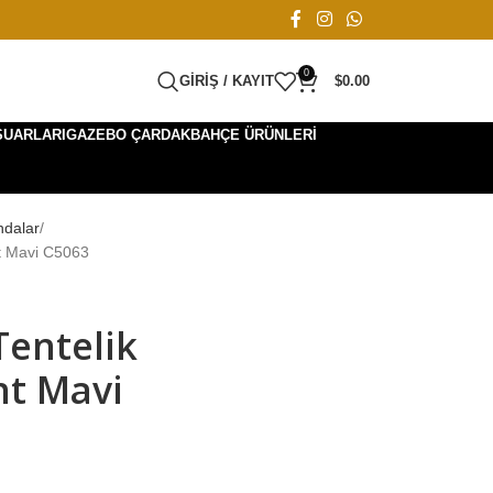
0
GIRIŞ / KAYIT
$
0.00
SUARLARI
GAZEBO ÇARDAK
BAHÇE ÜRÜNLERI
ndalar
t Mavi C5063
Tentelik
t Mavi