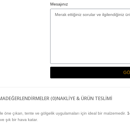
Mesajınız
GÖ
MA
DEĞERLENDIRMELER (0)
NAKLIYE & ÜRÜN TESLIMI
ile öne çıkan, tente ve gölgelik uygulamaları için ideal bir malzemedir.
1
e şık bir hava katar.