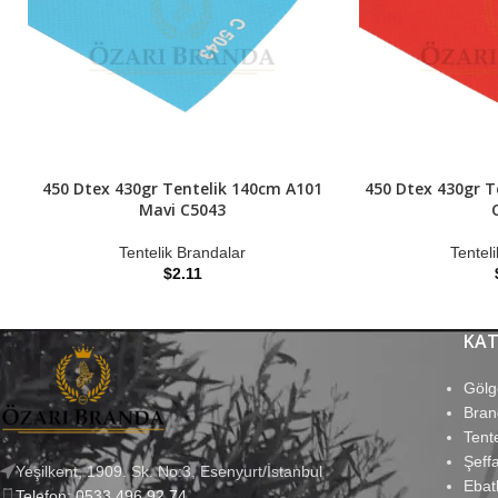
450 Dtex 430gr Tentelik 140cm A101
450 Dtex 430gr T
Mavi C5043
Tentelik Brandalar
Tentel
$
2.11
KAT
Gölg
Bran
Tent
Şeff
Yeşilkent, 1909. Sk. No:3, Esenyurt/İstanbul
Ebat
Telefon: 0533 496 92 74