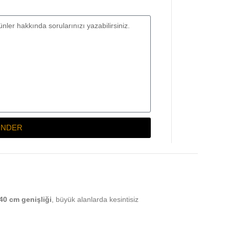
NDER
40 cm genişliği
, büyük alanlarda kesintisiz