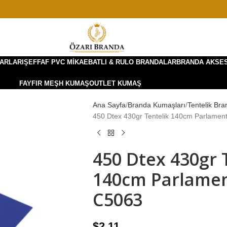
ARLARI
ŞEFFAF PVC MIKA
EBATLI & RULO BRANDALAR
BRANDA AKSE
FAYFIR MEŞH KUMAŞ
OUTLET KUMAŞ
Ana Sayfa
Branda Kumaşları
Tentelik Bra
450 Dtex 430gr Tentelik 140cm Parlamen
450 Dtex 430gr 
140cm Parlamen
C5063
$
2.11