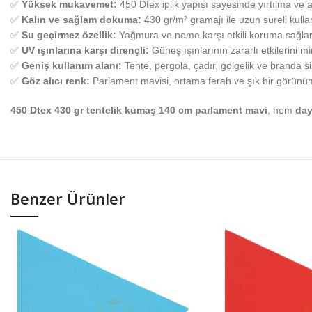
✅
Yüksek mukavemet:
450 Dtex iplik yapısı sayesinde yırtılma ve 
✅
Kalın ve sağlam dokuma:
430 gr/m² gramajı ile uzun süreli kullan
✅
Su geçirmez özellik:
Yağmura ve neme karşı etkili koruma sağlar
✅
UV ışınlarına karşı dirençli:
Güneş ışınlarının zararlı etkilerini 
✅
Geniş kullanım alanı:
Tente, pergola, çadır, gölgelik ve branda sis
✅
Göz alıcı renk:
Parlament mavisi, ortama ferah ve şık bir görünüm
450 Dtex 430 gr tentelik kumaş 140 cm parlament mavi
, hem
day
Benzer Ürünler