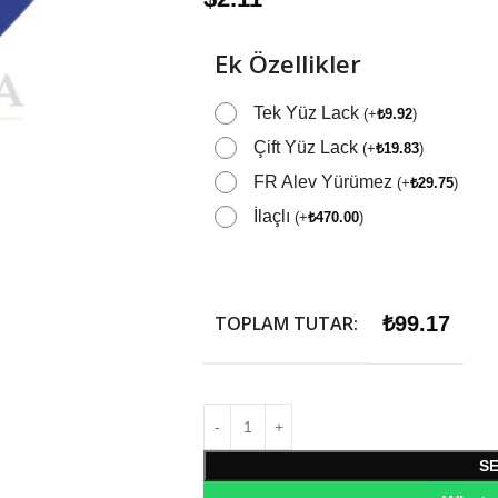
Ek Özellikler
Tek Yüz Lack
(
+
₺
9.92
)
Çift Yüz Lack
(
+
₺
19.83
)
FR Alev Yürümez
(
+
₺
29.75
)
İlaçlı
(
+
₺
470.00
)
TOPLAM TUTAR:
₺
99.17
S