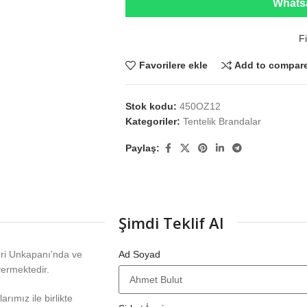
Whatsa
Fi
Favorilere ekle
Add to compar
Stok kodu:
450OZ12
Kategoriler:
Tentelik Brandalar
Paylaş:
Şimdi Teklif Al
eri Unkapanı'nda ve
Ad Soyad
vermektedir.
rımız ile birlikte