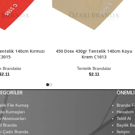
entelik 140cm Kırmızı
450 Dtex 430gr Tentelik 140cm Koyu
C3015
Krem C1613
ik Brandalar
Tentelik Brandalar
$
2.11
$
2.11
EGORILER
ÖNEMLI
elik File Kumaş
Branda Fi
da Kumaşları
Hesabım
e Aksesuarları
Teklif Al
af Branda
Bayilik B
lı Çadır Branda
İletişim