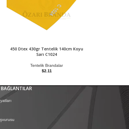
450 Dtex 430gr Tentelik 140cm Koyu
450 Dtex 430gr T
Sarı C1024
C
Tentelik Brandalar
Tenteli
$
2.11
 BAĞLANTILAR
yatları
aşvurusu