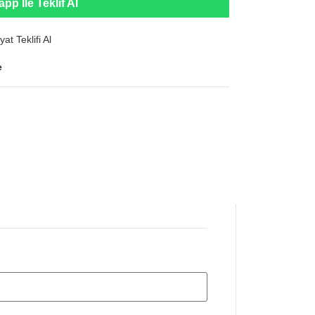
pp İle Teklif Al
yat Teklifi Al
e