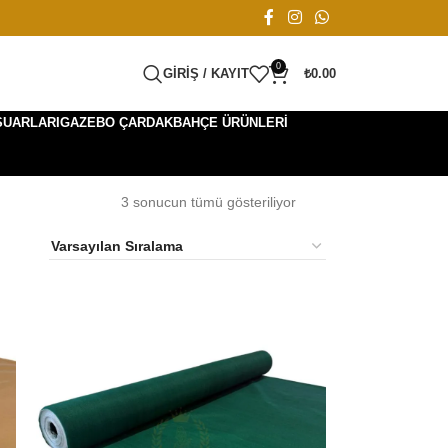
0
GIRIŞ / KAYIT
₺
0.00
SUARLARI
GAZEBO ÇARDAK
BAHÇE ÜRÜNLERI
3 sonucun tümü gösteriliyor