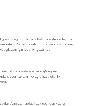
 gramlık ağırlığı ile hem hafif hem de sağlam bir
 sayesinde doğal bir havalandırma imkanı sunarken,
ok açık alan için ideal bir çözümdür.
larken, otoparklarda araçların güneşten
ları, spor sahaları ve açık hava etkinlik
uyoruz.
zı sağlar. Aynı zamanda, hava geçirgen yapısı