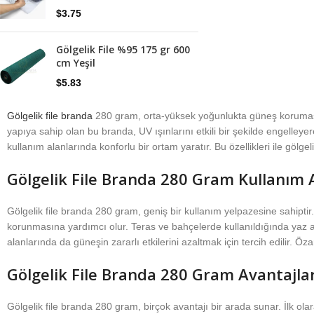
$
3.75
Gölgelik File %95 175 gr 600
cm Yeşil
$
5.83
Gölgelik file branda
280 gram, orta-yüksek yoğunlukta güneş koruması g
yapıya sahip olan bu branda, UV ışınlarını etkili bir şekilde engelle
kullanım alanlarında konforlu bir ortam yaratır. Bu özellikleri ile gölge
Gölgelik File Branda 280 Gram Kullanım A
Gölgelik file branda 280 gram, geniş bir kullanım yelpazesine sahiptir
korunmasına yardımcı olur. Teras ve bahçelerde kullanıldığında yaz ayl
alanlarında da güneşin zararlı etkilerini azaltmak için tercih edilir. Öz
Gölgelik File Branda 280 Gram Avantajlar
Gölgelik file branda 280 gram, birçok avantajı bir arada sunar. İlk ol