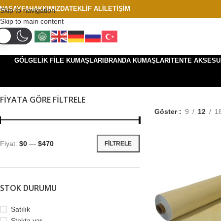
NASAYFA
HAKKIMIZDA
TEKLIF AL
İLETIŞIM
Skip to navigation
Skip to main content
GÖLGELIK FILE KUMAŞLARI
BRANDA KUMAŞLARI
TENTE AKSESU
FIYATA GÖRE FILTRELE
Göster
9
12
1
Fiyat:
$0
—
$470
FILTRELE
STOK DURUMU
Satılık
Stokta var