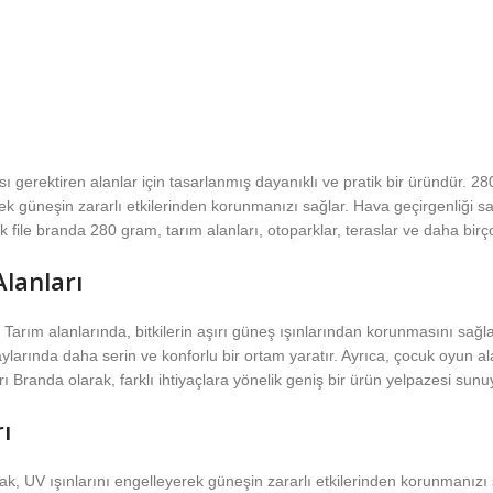
erektiren alanlar için tasarlanmış dayanıklı ve pratik bir üründür. 280
yerek güneşin zararlı etkilerinden korunmanızı sağlar. Hava geçirgenliği
lik file branda 280 gram, tarım alanları, otoparklar, teraslar ve daha birç
lanları
. Tarım alanlarında, bitkilerin aşırı güneş ışınlarından korunmasını sağ
arında daha serin ve konforlu bir ortam yaratır. Ayrıca, çocuk oyun alan
arı Branda olarak, farklı ihtiyaçlara yönelik geniş bir ürün yelpazesi sun
ı
arak, UV ışınlarını engelleyerek güneşin zararlı etkilerinden korunmanı