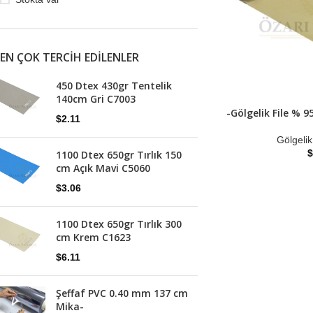
EN ÇOK TERCIH EDILENLER
450 Dtex 430gr Tentelik
140cm Gri C7003
-Gölgelik File % 
$
2.11
Gölgelik
$
1100 Dtex 650gr Tırlık 150
cm Açık Mavi C5060
$
3.06
1100 Dtex 650gr Tırlık 300
cm Krem C1623
$
6.11
Şeffaf PVC 0.40 mm 137 cm
Mika-