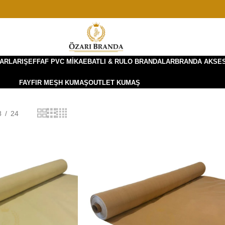
ARLARI
ŞEFFAF PVC MIKA
EBATLI & RULO BRANDALAR
BRANDA AKSE
FAYFIR MEŞH KUMAŞ
OUTLET KUMAŞ
8
24