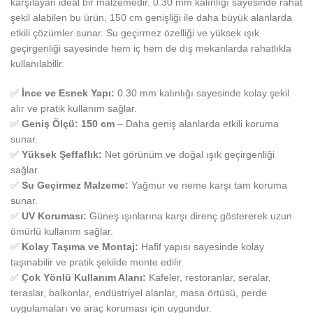
karşılayan ideal bir malzemedir. 0.30 mm kalınlığı sayesinde rahat
şekil alabilen bu ürün, 150 cm genişliği ile daha büyük alanlarda
etkili çözümler sunar. Su geçirmez özelliği ve yüksek ışık
geçirgenliği sayesinde hem iç hem de dış mekanlarda rahatlıkla
kullanılabilir.
✅
İnce ve Esnek Yapı:
0.30 mm kalınlığı sayesinde kolay şekil
alır ve pratik kullanım sağlar.
✅
Geniş Ölçü: 150 cm
– Daha geniş alanlarda etkili koruma
sunar.
✅
Yüksek Şeffaflık:
Net görünüm ve doğal ışık geçirgenliği
sağlar.
✅
Su Geçirmez Malzeme:
Yağmur ve neme karşı tam koruma
sunar.
✅
UV Koruması:
Güneş ışınlarına karşı direnç göstererek uzun
ömürlü kullanım sağlar.
✅
Kolay Taşıma ve Montaj:
Hafif yapısı sayesinde kolay
taşınabilir ve pratik şekilde monte edilir.
✅
Çok Yönlü Kullanım Alanı:
Kafeler, restoranlar, seralar,
teraslar, balkonlar, endüstriyel alanlar, masa örtüsü, perde
uygulamaları ve araç koruması için uygundur.