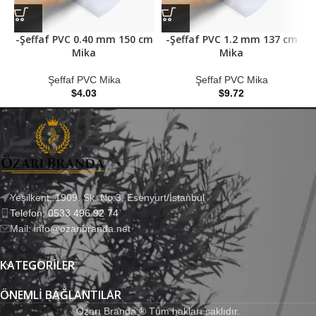
-Şeffaf PVC 0.40 mm 150 cm
-Şeffaf PVC 1.2 mm 137 cm
Mika
Mika
Şeffaf PVC Mika
Şeffaf PVC Mika
$
4.03
$
9.72
Yeşilkent, 1909. Sk. No:3, Esenyurt/İstanbul
Telefon: 0533 496 92 74
Mail: info@ozaribranda.net
KATEGORILER
ÖNEMLI BAĞLANTILAR
Özarı Branda ® Tüm hakları saklıdır.