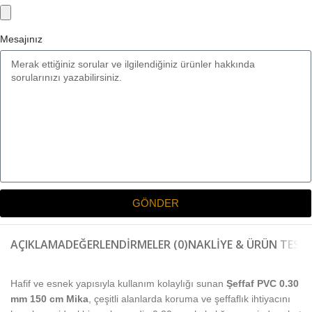
Mesajınız
GÖNDER
AÇIKLAMA
DEĞERLENDIRMELER (0)
NAKLIYE & ÜRÜN TESLI
Hafif ve esnek yapısıyla kullanım kolaylığı sunan
Şeffaf PVC 0.30
mm 150 cm Mika
, çeşitli alanlarda koruma ve şeffaflık ihtiyacını