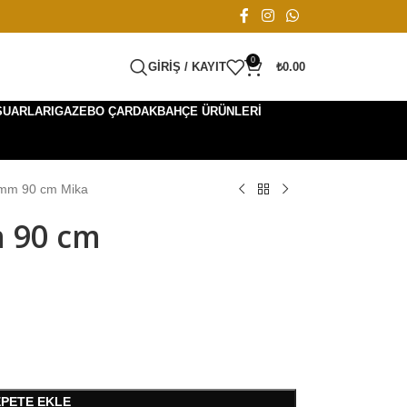
0
GIRIŞ / KAYIT
₺
0.00
SUARLARI
GAZEBO ÇARDAK
BAHÇE ÜRÜNLERI
 mm 90 cm Mika
m 90 cm
EPETE EKLE