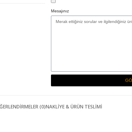
Mesajınız
GÖ
ĞERLENDIRMELER (0)
NAKLIYE & ÜRÜN TESLIMI