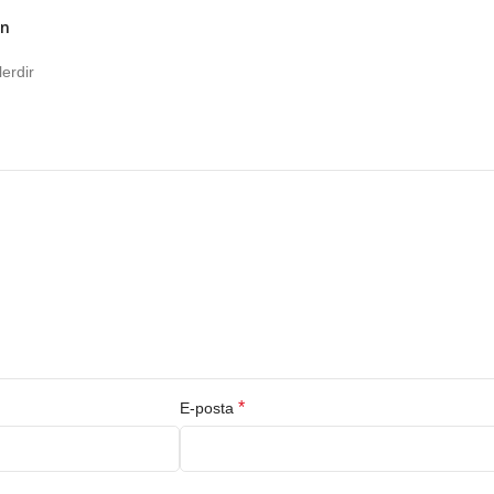
un
lerdir
*
E-posta