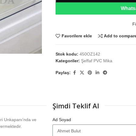
Whatsa
Fi
Favorilere ekle
Add to compar
Stok kodu:
450OZ142
Kategoriler:
Şeffaf PVC Mika
Paylaş:
Şimdi Teklif Al
eri Unkapanı'nda ve
Ad Soyad
vermektedir.