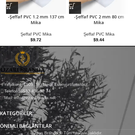
-Şeffaf PVC 1.2 mm 137 cm
-Şeffaf PVC 2 mm 80 cm
Mika
Mika
Şeffaf PVC Mika
Şeffaf PVC Mika
$
9.72
$
9.44
Yeşilkent, 1909. Sk. No:3, Esenyurt/İstanbul
Telefon: 0533 496 92 74
Mail: info@ozaribranda.net
KATEGORILER
ÖNEMLI BAĞLANTILAR
Özarı Branda ® Tüm hakları saklıdır.