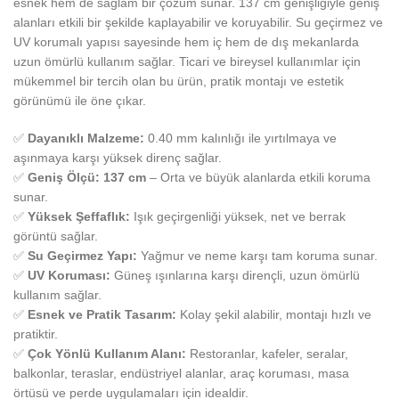
esnek hem de sağlam bir çözüm sunar. 137 cm genişliğiyle geniş
alanları etkili bir şekilde kaplayabilir ve koruyabilir. Su geçirmez ve
UV korumalı yapısı sayesinde hem iç hem de dış mekanlarda
uzun ömürlü kullanım sağlar. Ticari ve bireysel kullanımlar için
mükemmel bir tercih olan bu ürün, pratik montajı ve estetik
görünümü ile öne çıkar.
✅
Dayanıklı Malzeme:
0.40 mm kalınlığı ile yırtılmaya ve
aşınmaya karşı yüksek direnç sağlar.
✅
Geniş Ölçü: 137 cm
– Orta ve büyük alanlarda etkili koruma
sunar.
✅
Yüksek Şeffaflık:
Işık geçirgenliği yüksek, net ve berrak
görüntü sağlar.
✅
Su Geçirmez Yapı:
Yağmur ve neme karşı tam koruma sunar.
✅
UV Koruması:
Güneş ışınlarına karşı dirençli, uzun ömürlü
kullanım sağlar.
✅
Esnek ve Pratik Tasarım:
Kolay şekil alabilir, montajı hızlı ve
pratiktir.
✅
Çok Yönlü Kullanım Alanı:
Restoranlar, kafeler, seralar,
balkonlar, teraslar, endüstriyel alanlar, araç koruması, masa
örtüsü ve perde uygulamaları için idealdir.