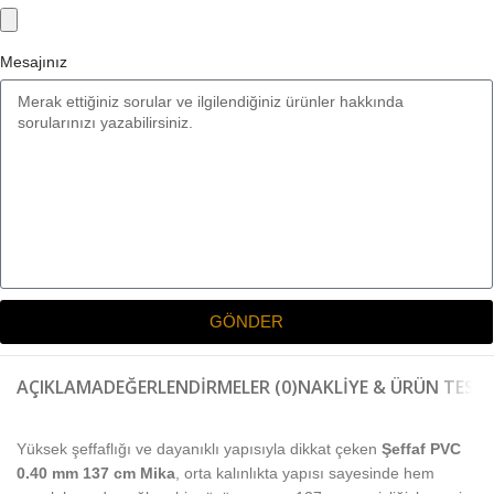
Mesajınız
GÖNDER
AÇIKLAMA
DEĞERLENDIRMELER (0)
NAKLIYE & ÜRÜN TESLI
Yüksek şeffaflığı ve dayanıklı yapısıyla dikkat çeken
Şeffaf PVC
0.40 mm 137 cm Mika
, orta kalınlıkta yapısı sayesinde hem