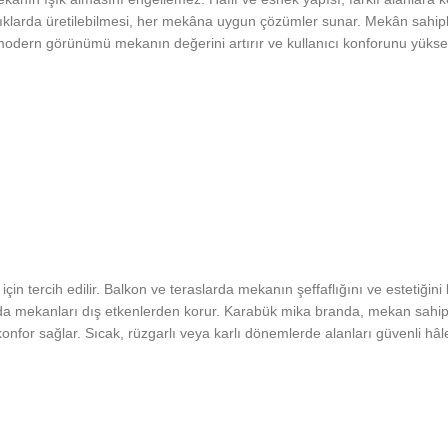
nlıklarda üretilebilmesi, her mekâna uygun çözümler sunar. Mekân sahipl
n modern görünümü mekanın değerini artırır ve kullanıcı konforunu yükselt
çin tercih edilir. Balkon ve teraslarda mekanın şeffaflığını ve estetiğin
ığında mekanları dış etkenlerden korur. Karabük mika branda, mekan sah
onfor sağlar. Sıcak, rüzgarlı veya karlı dönemlerde alanları güvenli hâle 