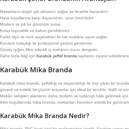
Mekanların doğal ışık almasını sağlar ve ferahlık kazandırır
Hava koşullarına karşı dayanıklıdır, uzun ömürlüdür
Modern ve şık bir görünüm sunar
Kolay taşınabilir ve bakım gerektirmez
Farklı ölçü ve renk seçenekleri ile her mekâna uyum sağlar
Kurulum kolaylığı ile profesyonel yardım gerekmez
Güneş ışığını filtre ederek iç mekânın ısısını dengeler
Daha fazla bilgi için
Karabük şeffaf branda
sayfasını ziyaret edebilirsini
Karabük Mika Branda
Karabük mika branda, şeffaflığı ve dayanıklılığı ile öne çıkan bir br
güvenli ve estetik bir çözüm arayanlar için ideal bir tercihtir. Hafif ve e
Mekân sahipleri alanlarını daha modern ve kullanışlı hâle getirmek içi
iklim koşullarında mika branda, mekanları korurken estetik bir görünüm
Karabük Mika Branda Nedir?
Mika branda, PVC bazlı özel bir malzemeden üretilir. Saydam yapısı me