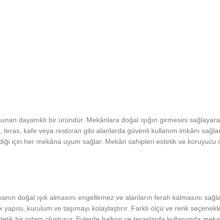
nan dayanıklı bir üründür. Mekânlara doğal ışığın girmesini sağlayarak a
n, teras, kafe veya restoran gibi alanlarda güvenli kullanım imkânı sağl
ebildiği için her mekâna uyum sağlar. Mekân sahipleri estetik ve koruyucu
nın doğal ışık almasını engellemez ve alanların ferah kalmasını sağlar
ek yapısı, kurulum ve taşımayı kolaylaştırır. Farklı ölçü ve renk seçene
etik bir ortam oluşturur. Evlerde balkon ve teraslarda kullanımda mekan