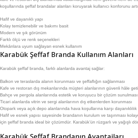
koşullarında şeffaf brandalar alanları koruyarak kullanıcı konforunu artır
Hafif ve dayanıklı yapı
Kolay temizlenebilir ve bakımı basit
Modern ve şık görünüm
Farklı ölçü ve renk seçenekleri
Mekânlara uyum sağlayan esnek kullanım
Karabük Şeffaf Branda Kullanım Alanları
Karabük şeffaf branda, farklı alanlarda avantaj sağlar:
Balkon ve teraslarda alanın korunması ve şeffaflığın sağlanması
Kafe ve restoran dış mekanlarında müşteri alanlarının güvenli hâle geti
Bahçe ve pergola alanlarında estetik ve koruyucu bir çözüm sunulması
Ticari alanlarda vitrin ve sergi alanlarının dış etkenlerden korunması
Otopark veya açık depo alanlarında hava koşullarına karşı dayanıklılı
Hafif ve esnek yapısı sayesinde brandanın kurulum ve taşınması kolaydı
için şeffaf branda ideal bir çözümdür. Karabük’ün rüzgarlı ve yağışlı d
Karabük Şeffaf Brandanın Avantajları