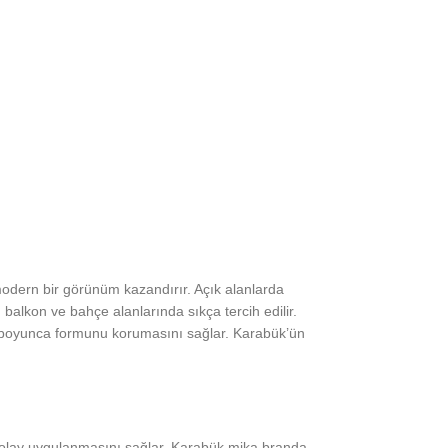
modern bir görünüm kazandırır. Açık alanlarda
n, balkon ve bahçe alanlarında sıkça tercih edilir.
lar boyunca formunu korumasını sağlar. Karabük’ün
 kolay uygulanmasını sağlar. Karabük mika branda,