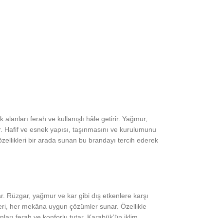
lanları ferah ve kullanışlı hâle getirir. Yağmur,
ar. Hafif ve esnek yapısı, taşınmasını ve kurulumunu
 özellikleri bir arada sunan bu brandayı tercih ederek
. Rüzgar, yağmur ve kar gibi dış etkenlere karşı
kleri, her mekâna uygun çözümler sunar. Özellikle
ları ferah ve konforlu tutar. Karabük’ün iklim