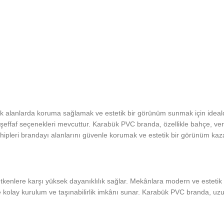
ık alanlarda koruma sağlamak ve estetik bir görünüm sunmak için ideal
arı şeffaf seçenekleri mevcuttur. Karabük PVC branda, özellikle bahçe, vera
ipleri brandayı alanlarını güvenle korumak ve estetik bir görünüm kaza
 etkenlere karşı yüksek dayanıklılık sağlar. Mekânlara modern ve estetik
kolay kurulum ve taşınabilirlik imkânı sunar. Karabük PVC branda, uzun 