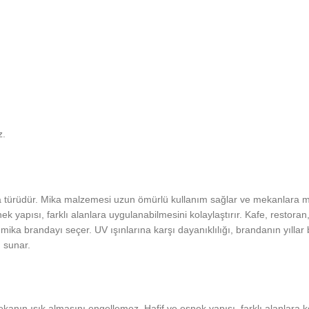
z.
anda türüdür. Mika malzemesi uzun ömürlü kullanım sağlar ve mekanlara 
snek yapısı, farklı alanlara uygulanabilmesini kolaylaştırır. Kafe, restora
n mika brandayı seçer. UV ışınlarına karşı dayanıklılığı, brandanın yıl
 sunar.
kanın ışık almasını engellemez. Hafif ve esnek yapısı, farklı alanlara