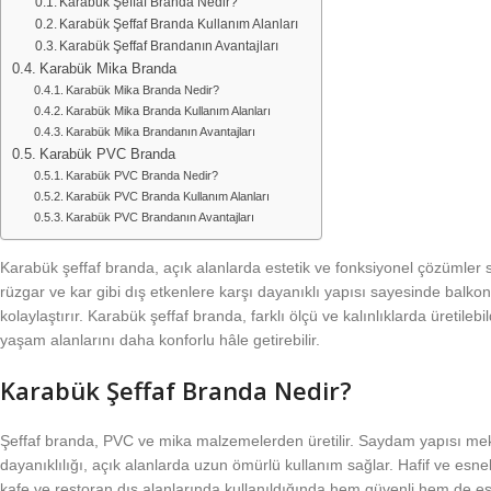
Karabük Şeffaf Branda Nedir?
Karabük Şeffaf Branda Kullanım Alanları
Karabük Şeffaf Brandanın Avantajları
Karabük Mika Branda
Karabük Mika Branda Nedir?
Karabük Mika Branda Kullanım Alanları
Karabük Mika Brandanın Avantajları
Karabük PVC Branda
Karabük PVC Branda Nedir?
Karabük PVC Branda Kullanım Alanları
Karabük PVC Brandanın Avantajları
Karabük şeffaf branda, açık alanlarda estetik ve fonksiyonel çözümler su
rüzgar ve kar gibi dış etkenlere karşı dayanıklı yapısı sayesinde balko
kolaylaştırır. Karabük şeffaf branda, farklı ölçü ve kalınlıklarda üretil
yaşam alanlarını daha konforlu hâle getirebilir.
Karabük Şeffaf Branda Nedir?
Şeffaf branda, PVC ve mika malzemelerden üretilir. Saydam yapısı meka
dayanıklılığı, açık alanlarda uzun ömürlü kullanım sağlar. Hafif ve esn
kafe ve restoran dış alanlarında kullanıldığında hem güvenli hem de est