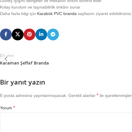
Güneş ışığını dengeler ve mekanın ısısını kontrol eder
Kolay kurulum ve taşınabilirlik imkânı sunar
Daha fazla bilgi için
Karabük PVC branda
sayfasını ziyaret edebilirsiniz
En yeni
Karaman Şeffaf Branda
Bir yanıt yazın
*
E-posta adresiniz yayınlanmayacak.
Gerekli alanlar
ile işaretlenmişler
*
Yorum