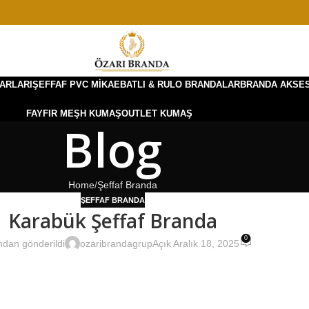
ARLARI
ŞEFFAF PVC MIKA
EBATLI & RULO BRANDALAR
BRANDA AKSE
FAYFIR MEŞH KUMAŞ
OUTLET KUMAŞ
Blog
Home
Şeffaf Branda
ŞEFFAF BRANDA
Karabük Şeffaf Branda
0
ndan gönderildi
ozaribrandagrup
Açık Aralık 18, 2025