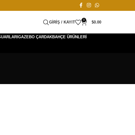
0
GIRIŞ / KAYIT
$
0.00
SUARLARI
GAZEBO ÇARDAK
BAHÇE ÜRÜNLERI