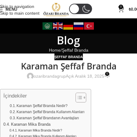
Skip to navigation
0
MENÜ
₺
0.0
Skip to main content
Blog
Home
Şeffaf Branda
ŞEFFAF BRANDA
Karaman Şeffaf Branda
0
ozaribrandagrup
Açık Aralık 18, 2025
İçindekiler
Karaman Şeffaf Branda Nedir?
Karaman Şeffaf Branda Kullanım Alanları
Karaman Şeffaf Brandanın Avantajları
Karaman Mika Branda
Karaman Mika Branda Nedir?
Karaman Mika Branda Kullanım Alanları