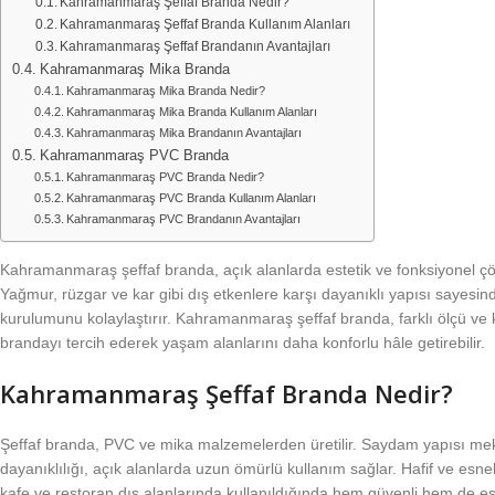
Kahramanmaraş Şeffaf Branda Nedir?
Kahramanmaraş Şeffaf Branda Kullanım Alanları
Kahramanmaraş Şeffaf Brandanın Avantajları
Kahramanmaraş Mika Branda
Kahramanmaraş Mika Branda Nedir?
Kahramanmaraş Mika Branda Kullanım Alanları
Kahramanmaraş Mika Brandanın Avantajları
Kahramanmaraş PVC Branda
Kahramanmaraş PVC Branda Nedir?
Kahramanmaraş PVC Branda Kullanım Alanları
Kahramanmaraş PVC Brandanın Avantajları
Kahramanmaraş şeffaf branda, açık alanlarda estetik ve fonksiyonel çözü
Yağmur, rüzgar ve kar gibi dış etkenlere karşı dayanıklı yapısı sayesind
kurulumunu kolaylaştırır. Kahramanmaraş şeffaf branda, farklı ölçü ve ka
brandayı tercih ederek yaşam alanlarını daha konforlu hâle getirebilir.
Kahramanmaraş Şeffaf Branda Nedir?
Şeffaf branda, PVC ve mika malzemelerden üretilir. Saydam yapısı meka
dayanıklılığı, açık alanlarda uzun ömürlü kullanım sağlar. Hafif ve esn
kafe ve restoran dış alanlarında kullanıldığında hem güvenli hem de es