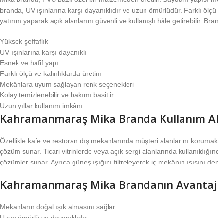
branda, UV ışınlarına karşı dayanıklıdır ve uzun ömürlüdür. Farklı ölç
yatırım yaparak açık alanlarını güvenli ve kullanışlı hâle getirebilir. 
Yüksek şeffaflık
UV ışınlarına karşı dayanıklı
Esnek ve hafif yapı
Farklı ölçü ve kalınlıklarda üretim
Mekânlara uyum sağlayan renk seçenekleri
Kolay temizlenebilir ve bakımı basittir
Uzun yıllar kullanım imkânı
Kahramanmaraş Mika Branda Kullanım Al
Özellikle kafe ve restoran dış mekanlarında müşteri alanlarını korumak i
çözüm sunar. Ticari vitrinlerde veya açık sergi alanlarında kullanıld
çözümler sunar. Ayrıca güneş ışığını filtreleyerek iç mekânın ısısını den
Kahramanmaraş Mika Brandanın Avantajl
Mekanların doğal ışık almasını sağlar
Uzun ömürlü ve dayanıklıdır