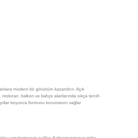
kanlara modern bir görünüm kazandırır. Açık
fe, restoran, balkon ve bahçe alanlarında sıkça tercih
n yıllar boyunca formunu korumasını sağlar.
a kolay uygulanmasını sağlar. Kahramanmaraş mika