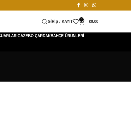
0
GIRIŞ / KAYIT
₺
0.00
SUARLARI
GAZEBO ÇARDAK
BAHÇE ÜRÜNLERI