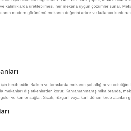
ü ve kalınlıklarda üretilebilmesi, her mekâna uygun çözümler sunar. Mek
Brandanın modern görünümü mekanın değerini artırır ve kullanıcı konforunu
anları
çin tercih edilir. Balkon ve teraslarda mekanın şeffaflığını ve estetiğin
ığında mekanları dış etkenlerden korur. Kahramanmaraş mika branda, me
geler ve konfor sağlar. Sıcak, rüzgarlı veya karlı dönemlerde alanları güv
arı