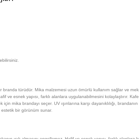
bilirsiniz.
 bir branda türüdür. Mika malzemesi uzun ömürlü kullanım sağlar ve me
 Hafif ve esnek yapısı, farklı alanlara uygulanabilmesini kolaylaştırır. Ka
ek için mika brandayı seçer. UV ışınlarına karşı dayanıklılığı, brandanı
estetik bir görünüm sunar.
kanın ışık almasını engellemez. Hafif ve esnek yapısı, farklı alanlar