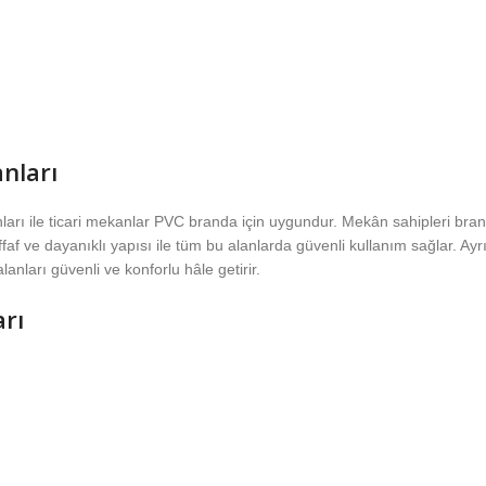
nları
nları ile ticari mekanlar PVC branda için uygundur. Mekân sahipleri bra
f ve dayanıklı yapısı ile tüm bu alanlarda güvenli kullanım sağlar. Ayrı
anları güvenli ve konforlu hâle getirir.
rı