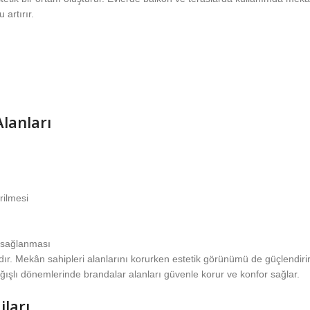
 artırır.
lanları
rilmesi
k sağlanması
r. Mekân sahipleri alanlarını korurken estetik görünümü de güçlendirir.
ğışlı dönemlerinde brandalar alanları güvenle korur ve konfor sağlar.
ları