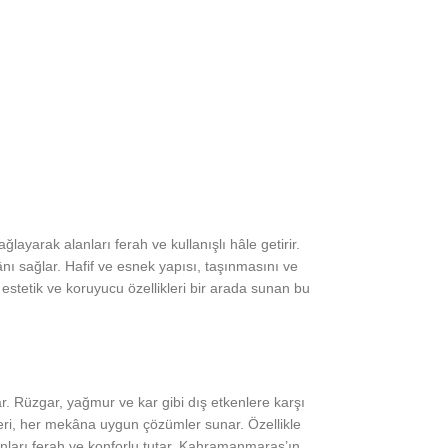
yarak alanları ferah ve kullanışlı hâle getirir.
nı sağlar. Hafif ve esnek yapısı, taşınmasını ve
estetik ve koruyucu özellikleri bir arada sunan bu
. Rüzgar, yağmur ve kar gibi dış etkenlere karşı
kleri, her mekâna uygun çözümler sunar. Özellikle
anları ferah ve konforlu tutar. Kahramanmaraş’ın