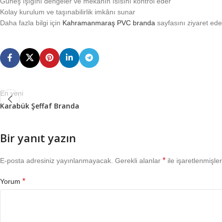
Güneş ışığını dengeler ve mekanın ısısını kontrol eder
Kolay kurulum ve taşınabilirlik imkânı sunar
Daha fazla bilgi için
Kahramanmaraş PVC branda
sayfasını ziyaret edeb
En yeni
Karabük Şeffaf Branda
Bir yanıt yazın
*
E-posta adresiniz yayınlanmayacak.
Gerekli alanlar
ile işaretlenmişler
*
Yorum