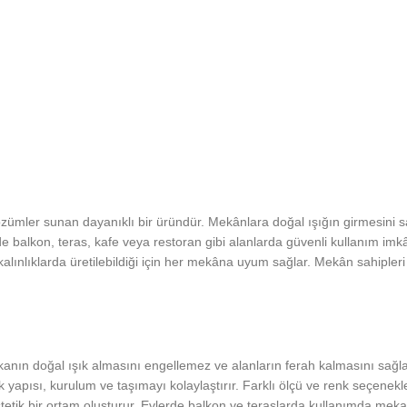
mler sunan dayanıklı bir üründür. Mekânlara doğal ışığın girmesini sağla
e balkon, teras, kafe veya restoran gibi alanlarda güvenli kullanım imkâ
lınlıklarda üretilebildiği için her mekâna uyum sağlar. Mekân sahipleri 
nın doğal ışık almasını engellemez ve alanların ferah kalmasını sağlar
ek yapısı, kurulum ve taşımayı kolaylaştırır. Farklı ölçü ve renk seçene
tetik bir ortam oluşturur. Evlerde balkon ve teraslarda kullanımda mek