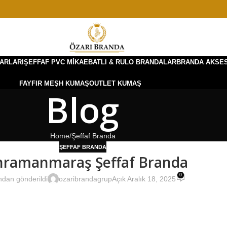
ARLARI
ŞEFFAF PVC MIKA
EBATLI & RULO BRANDALAR
BRANDA AKSE
FAYFIR MEŞH KUMAŞ
OUTLET KUMAŞ
Blog
Home
Şeffaf Branda
ŞEFFAF BRANDA
hramanmaraş Şeffaf Branda
0
ndan gönderildi
ozaribrandagrup
Açık Aralık 18, 2025