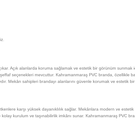
iz.
kar. Açık alanlarda koruma sağlamak ve estetik bir görünüm sunmak iç
 yarı şeffaf seçenekleri mevcuttur. Kahramanmaraş PVC branda, özellikle b
aydır. Mekân sahipleri brandayı alanlarını güvenle korumak ve estetik bi
 etkenlere karşı yüksek dayanıklılık sağlar. Mekânlara modern ve estetik
e kolay kurulum ve taşınabilirlik imkânı sunar. Kahramanmaraş PVC bran