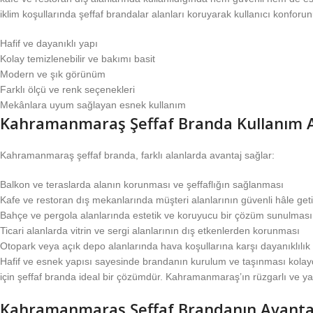
iklim koşullarında şeffaf brandalar alanları koruyarak kullanıcı konforunu
Hafif ve dayanıklı yapı
Kolay temizlenebilir ve bakımı basit
Modern ve şık görünüm
Farklı ölçü ve renk seçenekleri
Mekânlara uyum sağlayan esnek kullanım
Kahramanmaraş Şeffaf Branda Kullanım A
Kahramanmaraş şeffaf branda, farklı alanlarda avantaj sağlar:
Balkon ve teraslarda alanın korunması ve şeffaflığın sağlanması
Kafe ve restoran dış mekanlarında müşteri alanlarının güvenli hâle geti
Bahçe ve pergola alanlarında estetik ve koruyucu bir çözüm sunulması
Ticari alanlarda vitrin ve sergi alanlarının dış etkenlerden korunması
Otopark veya açık depo alanlarında hava koşullarına karşı dayanıklılı
Hafif ve esnek yapısı sayesinde brandanın kurulum ve taşınması kolaydı
için şeffaf branda ideal bir çözümdür. Kahramanmaraş’ın rüzgarlı ve ya
Kahramanmaraş Şeffaf Brandanın Avantaj