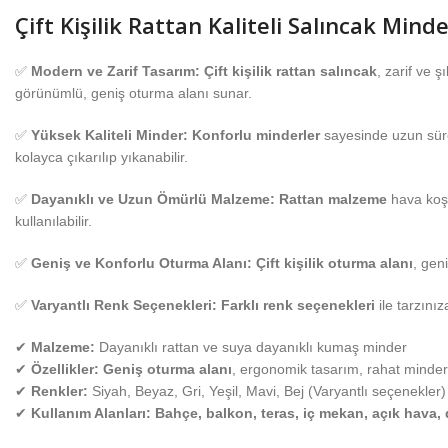
Çift Kişilik Rattan Kaliteli Salıncak Mind
✅
Modern ve Zarif Tasarım:
Çift kişilik rattan salıncak
, zarif ve 
görünümlü, geniş oturma alanı sunar.
✅
Yüksek Kaliteli Minder:
Konforlu minderler
sayesinde uzun sürel
kolayca çıkarılıp yıkanabilir.
✅
Dayanıklı ve Uzun Ömürlü Malzeme:
Rattan malzeme
hava koşu
kullanılabilir.
✅
Geniş ve Konforlu Oturma Alanı:
Çift kişilik oturma alanı
, gen
✅
Varyantlı Renk Seçenekleri:
Farklı renk seçenekleri
ile tarzınız
✔
Malzeme:
Dayanıklı rattan ve suya dayanıklı kumaş minder
✔
Özellikler:
Geniş oturma alanı
, ergonomik tasarım, rahat minder
✔
Renkler:
Siyah, Beyaz, Gri, Yeşil, Mavi, Bej (Varyantlı seçenekler)
✔
Kullanım Alanları:
Bahçe, balkon, teras, iç mekan, açık hava, 