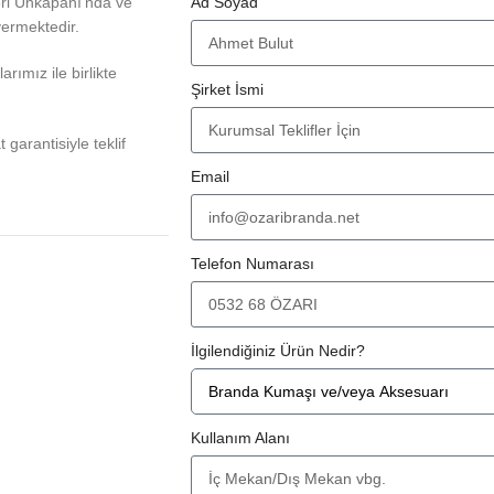
eri Unkapanı'nda ve
Ad Soyad
vermektedir.
rımız ile birlikte
Şirket İsmi
at garantisiyle teklif
Email
Telefon Numarası
İlgilendiğiniz Ürün Nedir?
Kullanım Alanı