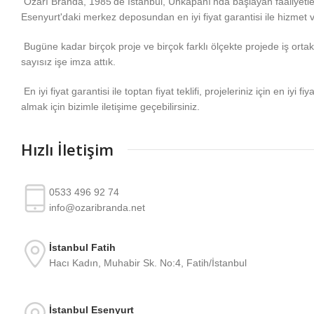
Özarı Branda, 1985'de İstanbul, Unkapanı'nda başlayan faaliyetl
Esenyurt'daki merkez deposundan en iyi fiyat garantisi ile hizmet 
Bugüne kadar birçok proje ve birçok farklı ölçekte projede iş ortakla
sayısız işe imza attık.
En iyi fiyat garantisi ile toptan fiyat teklifi, projeleriniz için en iyi fiy
almak için bizimle iletişime geçebilirsiniz.
Hızlı İletişim
0533 496 92 74
info@ozaribranda.net
İstanbul Fatih
Hacı Kadın, Muhabir Sk. No:4, Fatih/İstanbul
İstanbul Esenyurt