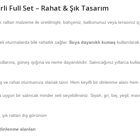
erli Full Set – Rahat & Şık Tasarım
şık rattan malzeme ile üretilmiştir, bahçeniz, balkonunuz veya terasınız 
i oturmalarda bile rahatlık sağlar.
Suya dayanıklı kumaş
kullanılarak
llarına, güneş ışığına ve neme dayanıklıdır. Salıncağınız yıllarca ku
iş ve rahat oturmanıza olanak tanır. Hem keyifli bir dinlenme alanı hem 
a uygun bir salıncak minder seti seçebilirsiniz. Siyah, gri, bej, yeşil, mavi
, şık rattan dış görünüm
dinlenme alanları