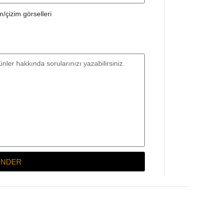
/çizim görselleri
NDER