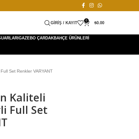
0
GIRIŞ / KAYIT
₺
0.00
SUARLARI
GAZEBO ÇARDAK
BAHÇE ÜRÜNLERI
rli Full Set Renkler VARYANT
n Kaliteli
i Full Set
NT