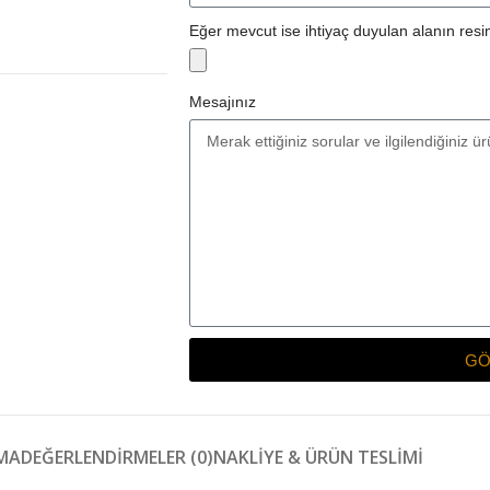
Eğer mevcut ise ihtiyaç duyulan alanın resim
Mesajınız
GÖ
MA
DEĞERLENDIRMELER (0)
NAKLIYE & ÜRÜN TESLIMI