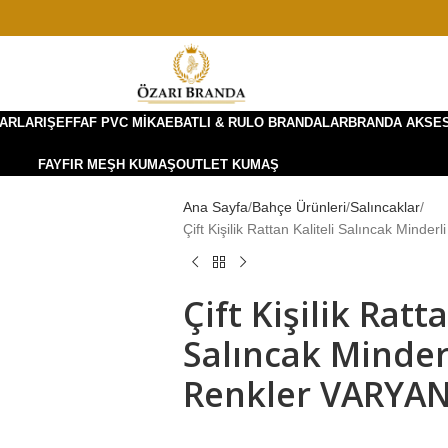
ARLARI
ŞEFFAF PVC MIKA
EBATLI & RULO BRANDALAR
BRANDA AKSE
FAYFIR MEŞH KUMAŞ
OUTLET KUMAŞ
Ana Sayfa
Bahçe Ürünleri
Salıncaklar
Çift Kişilik Rattan Kaliteli Salıncak Minde
Çift Kişilik Ratta
Salıncak Minderl
Renkler VARYA