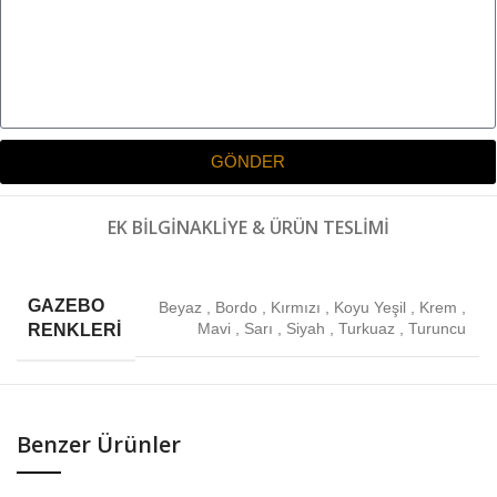
GÖNDER
EK BILGI
NAKLIYE & ÜRÜN TESLIMI
GAZEBO
Beyaz
,
Bordo
,
Kırmızı
,
Koyu Yeşil
,
Krem
,
Mavi
,
Sarı
,
Siyah
,
Turkuaz
,
Turuncu
RENKLERI
Benzer Ürünler