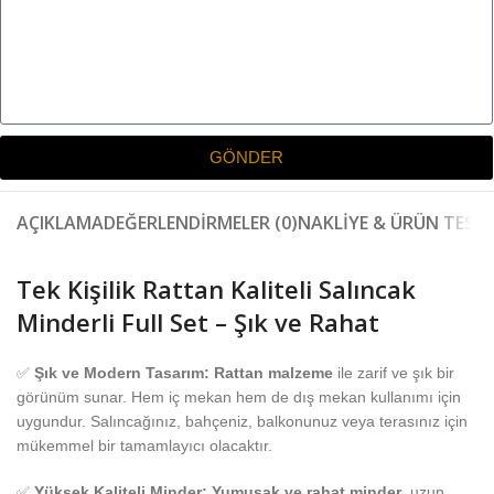
GÖNDER
AÇIKLAMA
DEĞERLENDIRMELER (0)
NAKLIYE & ÜRÜN TESLI
Tek Kişilik Rattan Kaliteli Salıncak
Minderli Full Set – Şık ve Rahat
✅
Şık ve Modern Tasarım:
Rattan malzeme
ile zarif ve şık bir
görünüm sunar. Hem iç mekan hem de dış mekan kullanımı için
uygundur. Salıncağınız, bahçeniz, balkonunuz veya terasınız için
mükemmel bir tamamlayıcı olacaktır.
✅
Yüksek Kaliteli Minder:
Yumuşak ve rahat minder
, uzun