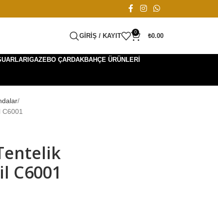
0
GIRIŞ / KAYIT
₺
0.00
SUARLARI
GAZEBO ÇARDAK
BAHÇE ÜRÜNLERI
ndalar
l C6001
Tentelik
il C6001