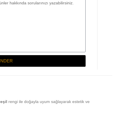
NDER
eşil
rengi ile doğayla uyum sağlayarak estetik ve