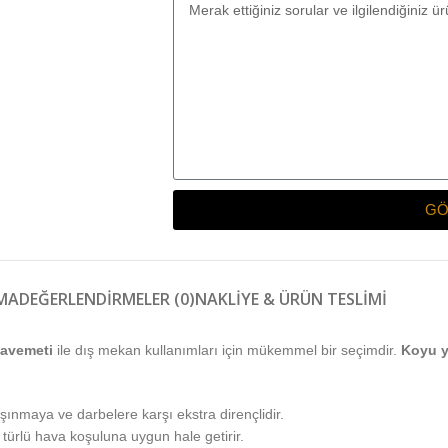
GÖ
MA
DEĞERLENDIRMELER (0)
NAKLIYE & ÜRÜN TESLIMI
avemeti
ile dış mekan kullanımları için mükemmel bir seçimdir.
Koyu y
şınmaya ve darbelere karşı ekstra dirençlidir.
ürlü hava koşuluna uygun hale getirir.