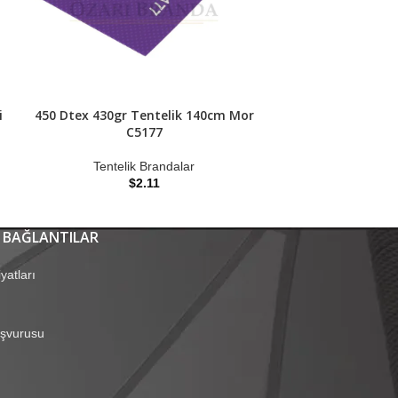
i
450 Dtex 430gr Tentelik 140cm Mor
450 Dtex 430gr 
C5177
C
Tentelik Brandalar
Tenteli
$
2.11
 BAĞLANTILAR
yatları
aşvurusu