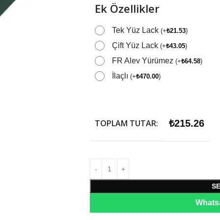
Ek Özellikler
Tek Yüz Lack
(
+
₺
21.53
)
Çift Yüz Lack
(
+
₺
43.05
)
FR Alev Yürümez
(
+
₺
64.58
)
İlaçlı
(
+
₺
470.00
)
TOPLAM TUTAR:
₺
215.26
S
Whatsa