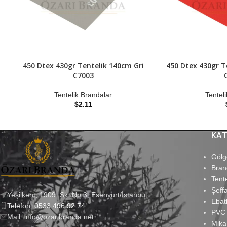
450 Dtex 430gr Tentelik 140cm Gri
450 Dtex 430gr T
C7003
Tentelik Brandalar
Tentel
$
2.11
KAT
Gölg
Bran
Tent
Şeff
Yeşilkent, 1909. Sk. No:3, Esenyurt/İstanbul
Ebat
Telefon: 0533 496 92 74
PVC
Mail: info@ozaribranda.net
Mika