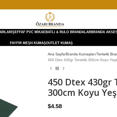
ARLARI
ŞEFFAF PVC MIKA
EBATLI & RULO BRANDALAR
BRANDA AKSE
FAYFIR MEŞH KUMAŞ
OUTLET KUMAŞ
Ana Sayfa
Branda Kumaşları
Tentelik Bra
450 Dtex 430gr Tentelik 300cm Koyu Yeşi
450 Dtex 430gr 
300cm Koyu Yeş
$
4.58