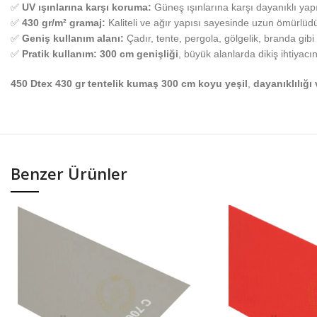
✅
UV ışınlarına karşı koruma:
Güneş ışınlarına karşı dayanıklı yap
✅
430 gr/m² gramaj:
Kaliteli ve ağır yapısı sayesinde uzun ömürlüdü
✅
Geniş kullanım alanı:
Çadır, tente, pergola, gölgelik, branda gibi
✅
Pratik kullanım:
300 cm genişliği
, büyük alanlarda dikiş ihtiyacı
450 Dtex 430 gr tentelik kumaş 300 cm koyu yeşil
,
dayanıklılığ
Benzer Ürünler