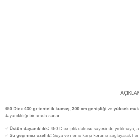
AÇIKLA
450 Dtex 430 gr tentelik kumaş
,
300 cm genişliği
ve
yüksek muk
dayanıklılığı bir arada sunar.
✅
Üstün dayanıklılık:
450 Dtex iplik dokusu sayesinde yırtılmaya, a
✅
Su geçirmez özellik:
Suya ve neme karşı koruma sağlayarak her t