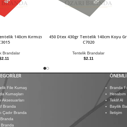
entelik 140cm Kırmızı
450 Dtex 430gr Tentelik 140cm Koyu Gr
C3015
C7020
ik Brandalar
Tentelik Brandalar
$
2.11
$
2.11
EGORILER
ÖNEMLI
elik File Kumaş
Branda Fi
da Kumaşları
Hesabım
e Aksesuarları
Teklif Al
af Branda
Bayilik B
lı Çadır Branda
İletişim
 Branda
 Branda