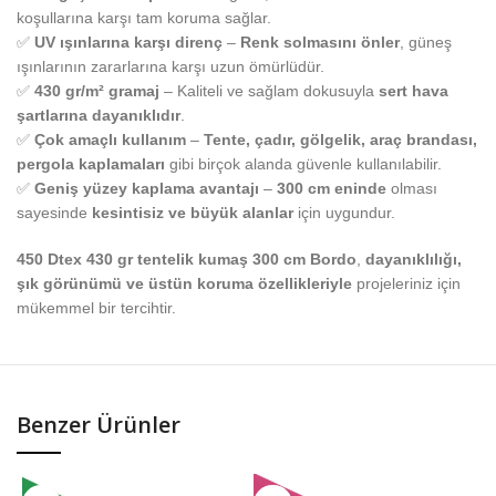
koşullarına karşı tam koruma sağlar.
✅
UV ışınlarına karşı direnç
–
Renk solmasını önler
, güneş
ışınlarının zararlarına karşı uzun ömürlüdür.
✅
430 gr/m² gramaj
– Kaliteli ve sağlam dokusuyla
sert hava
şartlarına dayanıklıdır
.
✅
Çok amaçlı kullanım
–
Tente, çadır, gölgelik, araç brandası,
pergola kaplamaları
gibi birçok alanda güvenle kullanılabilir.
✅
Geniş yüzey kaplama avantajı
–
300 cm eninde
olması
sayesinde
kesintisiz ve büyük alanlar
için uygundur.
450 Dtex 430 gr tentelik kumaş 300 cm Bordo
,
dayanıklılığı,
şık görünümü ve üstün koruma özellikleriyle
projeleriniz için
mükemmel bir tercihtir.
Benzer Ürünler