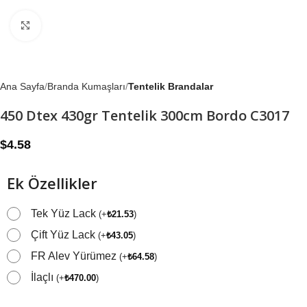
Büyütmek için tıklayın
Ana Sayfa
Branda Kumaşları
Tentelik Brandalar
450 Dtex 430gr Tentelik 300cm Bordo C3017
$
4.58
Ek Özellikler
Tek Yüz Lack
(
+
₺
21.53
)
Çift Yüz Lack
(
+
₺
43.05
)
FR Alev Yürümez
(
+
₺
64.58
)
İlaçlı
(
+
₺
470.00
)