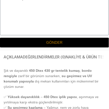
GÖNDER
AÇIKLAMA
DEĞERLENDIRMELER (0)
NAKLIYE & ÜRÜN TESLI
Şık ve dayanıklı
450 Dtex 430 gr tentelik kumaş
,
bordo
rengiyle
zarif bir görünüm sunarken,
su geçirmez ve UV
korumalı yapısıyla
dış mekan kullanımları için mükemmel bir
çözüm sunar.
✅
Yüksek dayanıklılık
–
450 Dtex iplik yapısı
, aşınmaya ve
yırtılmaya karşı ekstra güçlendirilmiştir.
✅
Su geçirmez kaplama
– Yağmur, nem ve zorlu hava