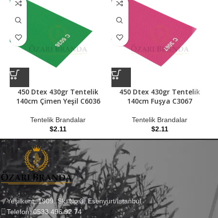
450 Dtex 430gr Tentelik
450 Dtex 430gr Tentelik
140cm Çimen Yeşil C6036
140cm Fuşya C3067
Tentelik Brandalar
Tentelik Brandalar
$
2.11
$
2.11
Yeşilkent, 1909. Sk. No:3, Esenyurt/İstanbul
Telefon: 0533 496 92 74