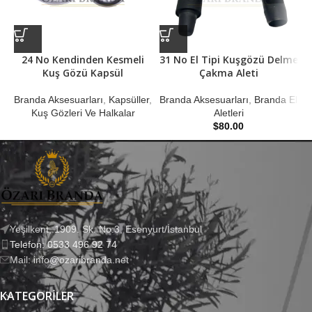
24 No Kendinden Kesmeli
31 No El Tipi Kuşgözü Delme
Kuş Gözü Kapsül
Çakma Aleti
Branda Aksesuarları
,
Kapsüller
,
Branda Aksesuarları
,
Branda El
B
Kuş Gözleri Ve Halkalar
Aletleri
$
80.00
Yeşilkent, 1909. Sk. No:3, Esenyurt/İstanbul
Telefon: 0533 496 92 74
Mail: info@ozaribranda.net
KATEGORILER