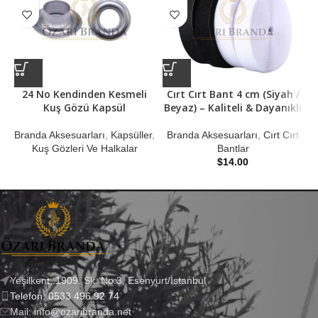
24 No Kendinden Kesmeli
Cırt Cırt Bant 4 cm (Siyah /
Kuş Gözü Kapsül
Beyaz) – Kaliteli & Dayanıklı
Branda Aksesuarları
,
Kapsüller
,
Branda Aksesuarları
,
Cırt Cırt
Kuş Gözleri Ve Halkalar
Bantlar
B
$
14.00
Yeşilkent, 1909. Sk. No:3, Esenyurt/İstanbul
Telefon: 0533 496 92 74
Mail: info@ozaribranda.net