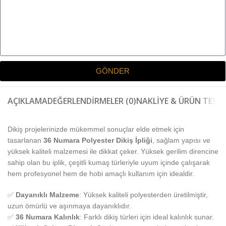
GÖNDER
AÇIKLAMA
DEĞERLENDIRMELER (0)
NAKLIYE & ÜRÜN TESLI
Dikiş projelerinizde mükemmel sonuçlar elde etmek için
tasarlanan
36 Numara Polyester Dikiş İpliği
, sağlam yapısı ve
yüksek kaliteli malzemesi ile dikkat çeker. Yüksek gerilim direncine
sahip olan bu iplik, çeşitli kumaş türleriyle uyum içinde çalışarak
hem profesyonel hem de hobi amaçlı kullanım için idealdir.
✅
Dayanıklı Malzeme
: Yüksek kaliteli polyesterden üretilmiştir,
uzun ömürlü ve aşınmaya dayanıklıdır.
✅
36 Numara Kalınlık
: Farklı dikiş türleri için ideal kalınlık sunar.