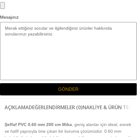
Mesajınız
GÖNDER
AÇIKLAMA
DEĞERLENDIRMELER (0)
NAKLIYE & ÜRÜN TESLI
Şeffaf PVC 0.60 mm 200 cm Mika
, geniş alanlar için ideal, esnek
ve hafif yapısıyla öne çıkan bir koruma çözümüdür. 0.60 mm