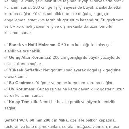
kalınlığı ile kolay şekil alabilir ve taşınabilir yapısı sayesinde pratik
kullanım sunar. 200 cm genişliği sayesinde büyük alanlarda etkili
koruma sağlar. Yüksek şeffaflık oranı ile doğal ışık geçişini
engellemez, estetik ve ferah bir görünüm kazandırır. Su geçirmez
ve UV korumalı yapısı ile iç ve dış mekanlarda uzun ömürlü
kullanım sunar.
✅
Esnek ve Hafif Malzeme:
0.60 mm kalınlığı ile kolay şekil
alabilir ve taşınabilir.
✅
Geniş Alan Koruması:
200 cm genişliği ile büyük yüzeylerde
etkili kullanım sağlar.
✅
Yüksek Şeffaflık:
Net görüntü sağlayarak doğal ışık geçişine
olanak tanır.
✅
Su Geçirmez:
Yağmur ve neme karşı tam koruma sağlar.
✅
UV Koruması:
Güneş ışınlarına karşı dayanıklılık gösterir, uzun
süreli kullanım sunar.
✅
Kolay Temizlik:
Nemli bir bez ile pratik ve hijyenik temizlik
sağlar.
Şeffaf PVC 0.60 mm 200 cm Mika
, özellikle balkon kapatma,
restoran ve kafe dış mekanları, seralar, mağaza vitrinleri, masa