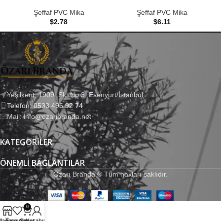
Şeffaf PVC Mika
Şeffaf PVC Mika
$
2.78
$
6.11
Yeşilkent, 1909. Sk. No:3, Esenyurt/İstanbul
Telefon: 0533 496 92 74
Mail: info@ozaribranda.net
KATEGORILER
ÖNEMLI BAĞLANTILAR
Özarı Branda ® Tüm hakları saklıdır.
0
Mağaza
Favoriler
Sepet
Hesabım