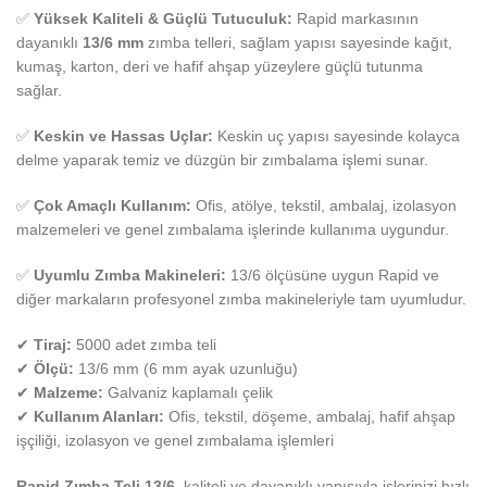
✅
Yüksek Kaliteli & Güçlü Tutuculuk:
Rapid markasının
dayanıklı
13/6 mm
zımba telleri, sağlam yapısı sayesinde kağıt,
kumaş, karton, deri ve hafif ahşap yüzeylere güçlü tutunma
sağlar.
✅
Keskin ve Hassas Uçlar:
Keskin uç yapısı sayesinde kolayca
delme yaparak temiz ve düzgün bir zımbalama işlemi sunar.
✅
Çok Amaçlı Kullanım:
Ofis, atölye, tekstil, ambalaj, izolasyon
malzemeleri ve genel zımbalama işlerinde kullanıma uygundur.
✅
Uyumlu Zımba Makineleri:
13/6 ölçüsüne uygun Rapid ve
diğer markaların profesyonel zımba makineleriyle tam uyumludur.
✔
Tiraj:
5000 adet zımba teli
✔
Ölçü:
13/6 mm (6 mm ayak uzunluğu)
✔
Malzeme:
Galvaniz kaplamalı çelik
✔
Kullanım Alanları:
Ofis, tekstil, döşeme, ambalaj, hafif ahşap
işçiliği, izolasyon ve genel zımbalama işlemleri
Rapid Zımba Teli 13/6
, kaliteli ve dayanıklı yapısıyla işlerinizi hızlı