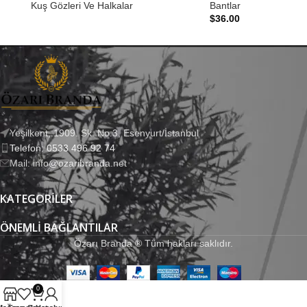
Kuş Gözleri Ve Halkalar
Bantlar
$
36.00
Yeşilkent, 1909. Sk. No:3, Esenyurt/İstanbul
Telefon: 0533 496 92 74
Mail: info@ozaribranda.net
KATEGORILER
ÖNEMLI BAĞLANTILAR
Özarı Branda ® Tüm hakları saklıdır.
0