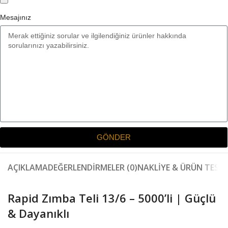
Mesajınız
GÖNDER
AÇIKLAMA
DEĞERLENDIRMELER (0)
NAKLIYE & ÜRÜN TESLI
Rapid Zımba Teli 13/6 – 5000’li | Güçlü
& Dayanıklı