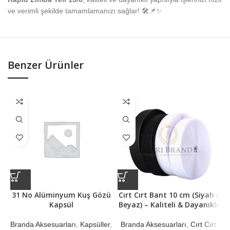
ve verimli şekilde tamamlamanızı sağlar! 🛠📌✨
Benzer Ürünler
31 No Alüminyum Kuş Gözü
Cırt Cırt Bant 10 cm (Siyah /
Kapsül
Beyaz) – Kaliteli & Dayanıklı
B
Branda Aksesuarları
,
Kapsüller
,
Branda Aksesuarları
,
Cırt Cırt