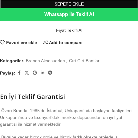
SEPETE EKLE
Whatsapp İle Teklif Al
Fiyat Teklifi Al
Favorilere ekle
Add to compare
Kategoriler:
Branda Aksesuarları
,
Cırt Cırt Bantlar
Paylaş:
En İyi Teklif Garantisi
Özarı Branda, 1985'de İstanbul, Unkapanı'nda başlayan faaliyetleri
Unkapanı'nda ve Esenyurt'daki merkez deposundan en iyi fiyat
garantisi ile hizmet vermektedir.
Bugüne kadar birçok proje ve birçok farklı ölçekte projede iş