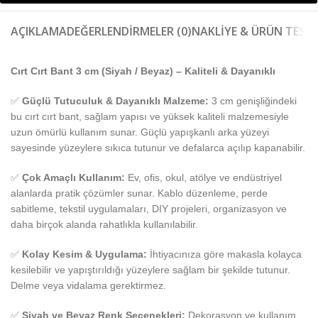
AÇIKLAMA
DEĞERLENDIRMELER (0)
NAKLIYE & ÜRÜN TESLI
Cırt Cırt Bant 3 cm (Siyah / Beyaz) – Kaliteli & Dayanıklı
✅
Güçlü Tutuculuk & Dayanıklı Malzeme:
3 cm genişliğindeki
bu cırt cırt bant, sağlam yapısı ve yüksek kaliteli malzemesiyle
uzun ömürlü kullanım sunar. Güçlü yapışkanlı arka yüzeyi
sayesinde yüzeylere sıkıca tutunur ve defalarca açılıp kapanabilir.
✅
Çok Amaçlı Kullanım:
Ev, ofis, okul, atölye ve endüstriyel
alanlarda pratik çözümler sunar. Kablo düzenleme, perde
sabitleme, tekstil uygulamaları, DIY projeleri, organizasyon ve
daha birçok alanda rahatlıkla kullanılabilir.
✅
Kolay Kesim & Uygulama:
İhtiyacınıza göre makasla kolayca
kesilebilir ve yapıştırıldığı yüzeylere sağlam bir şekilde tutunur.
Delme veya vidalama gerektirmez.
✅
Siyah ve Beyaz Renk Seçenekleri:
Dekorasyon ve kullanım