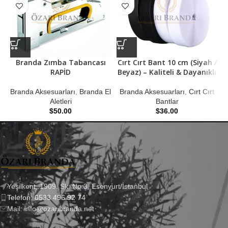
Branda Zımba Tabancası
Cırt Cırt Bant 10 cm (Siyah /
RAPİD
Beyaz) – Kaliteli & Dayanıklı
B
Branda Aksesuarları
,
Branda El
Branda Aksesuarları
,
Cırt Cırt
Aletleri
Bantlar
$
50.00
$
36.00
Yeşilkent, 1909. Sk. No:3, Esenyurt/İstanbul
Telefon: 0533 496 92 74
Mail: info@ozaribranda.net