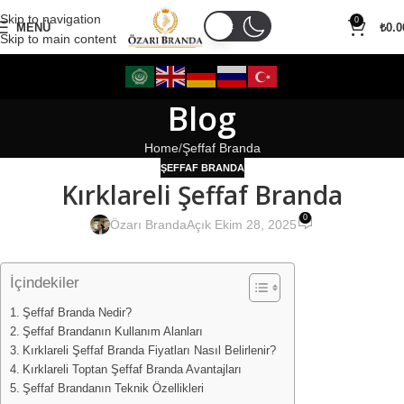
Skip to navigation
0
MENÜ
₺
0.0
Skip to main content
Blog
Home
Şeffaf Branda
ŞEFFAF BRANDA
Kırklareli Şeffaf Branda
0
Özarı Branda
Açık Ekim 28, 2025
İçindekiler
Şeffaf Branda Nedir?
Şeffaf Brandanın Kullanım Alanları
Kırklareli Şeffaf Branda Fiyatları Nasıl Belirlenir?
Kırklareli Toptan Şeffaf Branda Avantajları
Şeffaf Brandanın Teknik Özellikleri