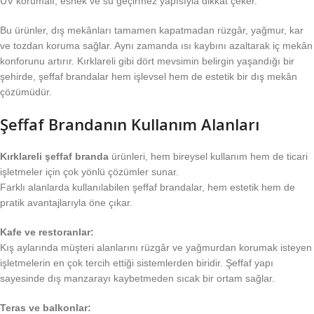
UV korumalı, esnek ve su geçirmez yapısıyla dikkat çeker.
Bu ürünler, dış mekânları tamamen kapatmadan rüzgâr, yağmur, kar
ve tozdan koruma sağlar. Aynı zamanda ısı kaybını azaltarak iç mekân
konforunu artırır. Kırklareli gibi dört mevsimin belirgin yaşandığı bir
şehirde, şeffaf brandalar hem işlevsel hem de estetik bir dış mekân
çözümüdür.
Şeffaf Brandanın Kullanım Alanları
Kırklareli şeffaf branda
ürünleri, hem bireysel kullanım hem de ticari
işletmeler için çok yönlü çözümler sunar.
Farklı alanlarda kullanılabilen şeffaf brandalar, hem estetik hem de
pratik avantajlarıyla öne çıkar.
Kafe ve restoranlar:
Kış aylarında müşteri alanlarını rüzgâr ve yağmurdan korumak isteyen
işletmelerin en çok tercih ettiği sistemlerden biridir. Şeffaf yapı
sayesinde dış manzarayı kaybetmeden sıcak bir ortam sağlar.
Teras ve balkonlar: