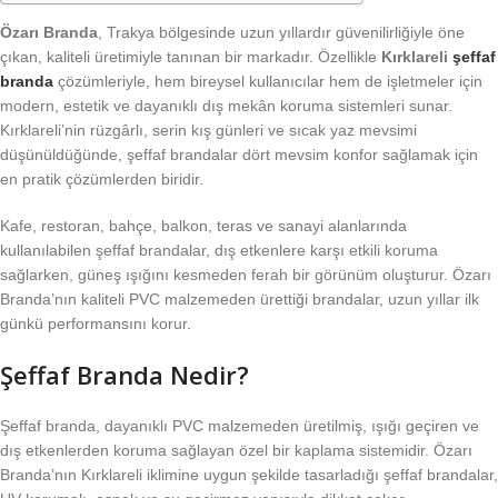
Özarı Branda
, Trakya bölgesinde uzun yıllardır güvenilirliğiyle öne
çıkan, kaliteli üretimiyle tanınan bir markadır. Özellikle
Kırklareli
şeffaf
branda
çözümleriyle, hem bireysel kullanıcılar hem de işletmeler için
modern, estetik ve dayanıklı dış mekân koruma sistemleri sunar.
Kırklareli’nin rüzgârlı, serin kış günleri ve sıcak yaz mevsimi
düşünüldüğünde, şeffaf brandalar dört mevsim konfor sağlamak için
en pratik çözümlerden biridir.
Kafe, restoran, bahçe, balkon, teras ve sanayi alanlarında
kullanılabilen şeffaf brandalar, dış etkenlere karşı etkili koruma
sağlarken, güneş ışığını kesmeden ferah bir görünüm oluşturur. Özarı
Branda’nın kaliteli PVC malzemeden ürettiği brandalar, uzun yıllar ilk
günkü performansını korur.
Şeffaf Branda Nedir?
Şeffaf branda, dayanıklı PVC malzemeden üretilmiş, ışığı geçiren ve
dış etkenlerden koruma sağlayan özel bir kaplama sistemidir. Özarı
Branda’nın Kırklareli iklimine uygun şekilde tasarladığı şeffaf brandalar,