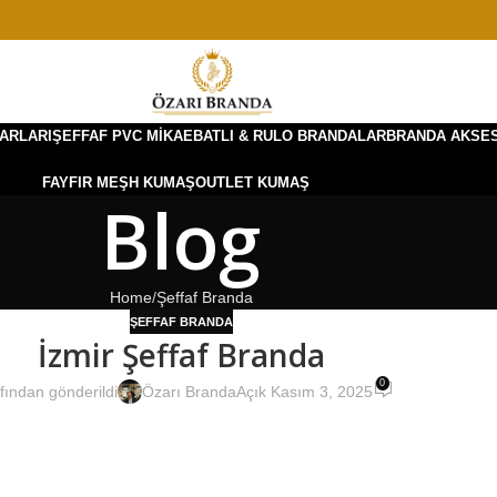
ARLARI
ŞEFFAF PVC MIKA
EBATLI & RULO BRANDALAR
BRANDA AKSE
FAYFIR MEŞH KUMAŞ
OUTLET KUMAŞ
Blog
Home
Şeffaf Branda
ŞEFFAF BRANDA
İzmir Şeffaf Branda
0
fından gönderildi
Özarı Branda
Açık Kasım 3, 2025