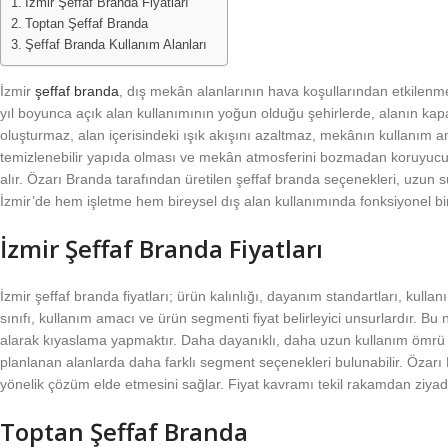
İzmir Şeffaf Branda Fiyatları
Toptan Şeffaf Branda
Şeffaf Branda Kullanım Alanları
İzmir
şeffaf branda
, dış mekân alanlarının hava koşullarından etkilenm
yıl boyunca açık alan kullanımının yoğun olduğu şehirlerde, alanın kap
oluşturmaz, alan içerisindeki ışık akışını azaltmaz, mekânın kullanım 
temizlenebilir yapıda olması ve mekân atmosferini bozmadan koruyucu g
alır. Özarı Branda tarafından üretilen şeffaf branda seçenekleri, uzun 
İzmir’de hem işletme hem bireysel dış alan kullanımında fonksiyonel bi
İzmir Şeffaf Branda Fiyatları
İzmir şeffaf branda fiyatları; ürün kalınlığı, dayanım standartları, kul
sınıfı, kullanım amacı ve ürün segmenti fiyat belirleyici unsurlardır. Bu
alarak kıyaslama yapmaktır. Daha dayanıklı, daha uzun kullanım ömrü hed
planlanan alanlarda daha farklı segment seçenekleri bulunabilir. Özarı B
yönelik çözüm elde etmesini sağlar. Fiyat kavramı tekil rakamdan ziyade 
Toptan Şeffaf Branda