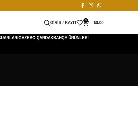
0
GIRIŞ / KAYIT
₺
0.00
SUARLARI
GAZEBO ÇARDAK
BAHÇE ÜRÜNLERI