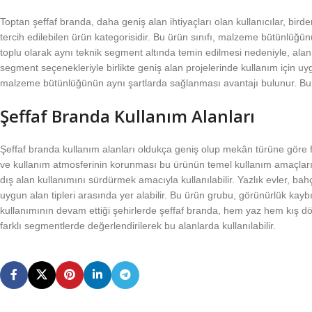
Toptan şeffaf branda, daha geniş alan ihtiyaçları olan kullanıcılar, bird
tercih edilebilen ürün kategorisidir. Bu ürün sınıfı, malzeme bütünlüğü
toplu olarak aynı teknik segment altında temin edilmesi nedeniyle, alan
segment seçenekleriyle birlikte geniş alan projelerinde kullanım için 
malzeme bütünlüğünün aynı şartlarda sağlanması avantajı bulunur. Bu ne
Şeffaf Branda Kullanım Alanları
Şeffaf branda kullanım alanları oldukça geniş olup mekân türüne göre f
ve kullanım atmosferinin korunması bu ürünün temel kullanım amaçlarını o
dış alan kullanımını sürdürmek amacıyla kullanılabilir. Yazlık evler, bah
uygun alan tipleri arasında yer alabilir. Bu ürün grubu, görünürlük kay
kullanımının devam ettiği şehirlerde şeffaf branda, hem yaz hem kış 
farklı segmentlerde değerlendirilerek bu alanlarda kullanılabilir.