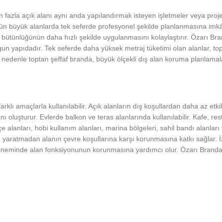
en fazla açık alanı aynı anda yapılandırmak isteyen işletmeler veya proje
nün büyük alanlarda tek seferde profesyonel şekilde planlanmasına imkân
 bütünlüğünün daha hızlı şekilde uygulanmasını kolaylaştırır. Özarı Bran
uygun yapıdadır. Tek seferde daha yüksek metraj tüketimi olan alanlar,
denle toptan şeffaf branda, büyük ölçekli dış alan koruma planlamaları
arklı amaçlarla kullanılabilir. Açık alanların dış koşullardan daha az 
luşturur. Evlerde balkon ve teras alanlarında kullanılabilir. Kafe, rest
çe alanları, hobi kullanım alanları, marina bölgeleri, sahil bandı alanla
bı yaratmadan alanın çevre koşullarına karşı korunmasına katkı sağlar. 
döneminde alan fonksiyonunun korunmasına yardımcı olur. Özarı Branda