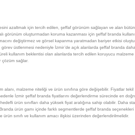
esini azaltmak için tercih edilen, şeffaf görünüm sağlayan ve alan bütü
alı görünüm oluşturmadan koruma kazanması için şeffaf branda kullanımı
amacını değiştirmez ve görsel kapanma yaratmadan bariyer etkisi oluştur
örev üstlenmesi nedeniyle İzmir’de açık alanlarda şeffaf branda daha 
süreli kullanım beklentisi olan alanlarda tercih edilen koruyucu malzeme
r çözüm sağlar.
lanım alanı, malzeme niteliği ve ürün sınıfına göre değişebilir. Fiyatlar
 nedenle İzmir şeffaf branda fiyatlarını değerlendirme sürecinde en doğru
efli ürün sınıfları daha yüksek fiyat aralığına sahip olabilir. Daha sta
randa ürün gamı içinde farklı segmentlerde şeffaf branda seçenekleri yer
ürün sınıfı ve kullanım amacı ilişkisi üzerinden değerlendirilmelidir.