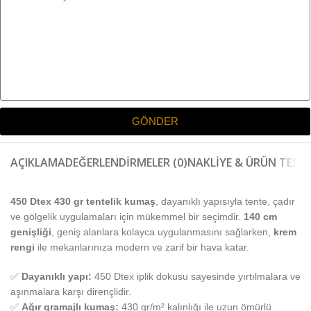
GÖNDER
AÇIKLAMA
DEĞERLENDIRMELER (0)
NAKLIYE & ÜRÜN TESLI
450 Dtex 430 gr tentelik kumaş
, dayanıklı yapısıyla tente, çadır
ve gölgelik uygulamaları için mükemmel bir seçimdir.
140 cm
genişliği
, geniş alanlara kolayca uygulanmasını sağlarken,
krem
rengi
ile mekanlarınıza modern ve zarif bir hava katar.
✅
Dayanıklı yapı:
450 Dtex iplik dokusu sayesinde yırtılmalara ve
aşınmalara karşı dirençlidir.
✅
Ağır gramajlı kumaş:
430 gr/m² kalınlığı ile uzun ömürlü