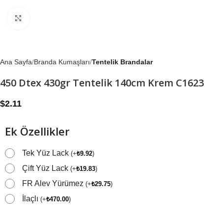
Büyütmek için tıklayın
Ana Sayfa
Branda Kumaşları
Tentelik Brandalar
450 Dtex 430gr Tentelik 140cm Krem C1623
$
2.11
Ek Özellikler
Tek Yüz Lack
(
+
₺
9.92
)
Çift Yüz Lack
(
+
₺
19.83
)
FR Alev Yürümez
(
+
₺
29.75
)
İlaçlı
(
+
₺
470.00
)