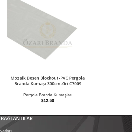
Mozaik Desen Blockout-PVC Pergola
Mozaik Desen B
Branda Kumaşı 300cm-Gri C7009
Branda Kumaşı
Pergole Branda Kumaşları
Pergole Br
$
12.50
$
 BAĞLANTILAR
yatları