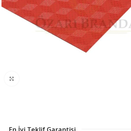
Büyütmek için tıklayın
En İyi Teklif Garantisi