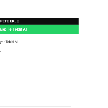
EPETE EKLE
pp İle Teklif Al
yat Teklifi Al
e