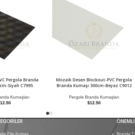
VC Pergola Branda
Mozaik Desen Blockout-PVC Pergola
cm-Siyah C7995
Branda Kumaşı 300cm-Beyaz C9012
randa Kumaşları
Pergole Branda Kumaşları
12.50
$
12.50
EGORILER
ÖNEMLI
elik File Kumaş
Branda Fi