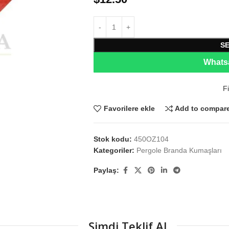
S
Whatsa
Fi
Favorilere ekle
Add to compar
Stok kodu:
450OZ104
Kategoriler:
Pergole Branda Kumaşları
Paylaş:
Şimdi Teklif Al