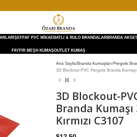
ARLARI
ŞEFFAF PVC MIKA
EBATLI & RULO BRANDALAR
BRANDA AKSE
FAYFIR MEŞH KUMAŞ
OUTLET KUMAŞ
Ana Sayfa
Branda Kumaşları
Pergole Bra
3D Blockout-PVC Pergola Branda Kumaşı
3D Blockout-PV
Branda Kumaşı
Kırmızı C3107
$
12.50