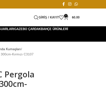
0
GIRIŞ / KAYIT
₺
0.00
SUARLARI
GAZEBO ÇARDAK
BAHÇE ÜRÜNLERI
nda Kumaşları
 300cm-Kırmızı C3107
C Pergola
 300cm-