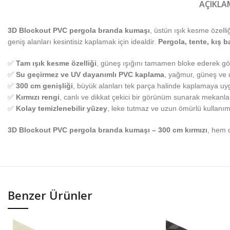
AÇIKLA
3D Blockout PVC pergola branda kumaşı
, üstün ışık kesme özelli
geniş alanları kesintisiz kaplamak için idealdir.
Pergola, tente, kış b
✅
Tam ışık kesme özelliği
, güneş ışığını tamamen bloke ederek gölg
✅
Su geçirmez ve UV dayanımlı PVC kaplama
, yağmur, güneş ve 
✅
300 cm genişliği
, büyük alanları tek parça halinde kaplamaya uy
✅
Kırmızı rengi
, canlı ve dikkat çekici bir görünüm sunarak mekanlar
✅
Kolay temizlenebilir yüzey
, leke tutmaz ve uzun ömürlü kullanım
3D Blockout PVC pergola branda kumaşı – 300 cm kırmızı
, hem 
Benzer Ürünler