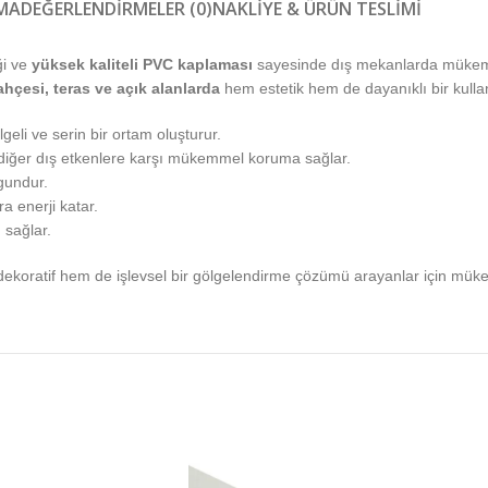
MA
DEĞERLENDIRMELER (0)
NAKLIYE & ÜRÜN TESLIMI
ği ve
yüksek kaliteli PVC kaplaması
sayesinde dış mekanlarda mükem
ahçesi, teras ve açık alanlarda
hem estetik hem de dayanıklı bir kulla
eli ve serin bir ortam oluşturur.
diğer dış etkenlere karşı mükemmel koruma sağlar.
gundur.
a enerji katar.
 sağlar.
dekoratif hem de işlevsel bir gölgelendirme çözümü arayanlar için müke