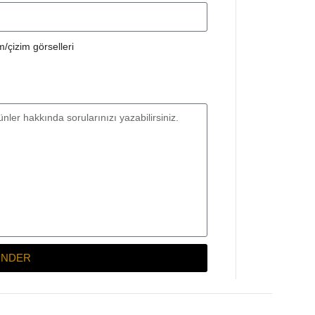
/çizim görselleri
NDER