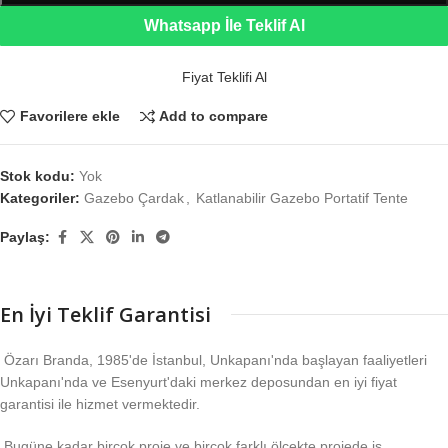
Whatsapp İle Teklif Al
Fiyat Teklifi Al
Favorilere ekle
Add to compare
Stok kodu:
Yok
Kategoriler:
Gazebo Çardak
,
Katlanabilir Gazebo Portatif Tente
Paylaş:
En İyi Teklif Garantisi
Özarı Branda, 1985'de İstanbul, Unkapanı'nda başlayan faaliyetleri
Unkapanı'nda ve Esenyurt'daki merkez deposundan en iyi fiyat
garantisi ile hizmet vermektedir.
Bugüne kadar birçok proje ve birçok farklı ölçekte projede iş