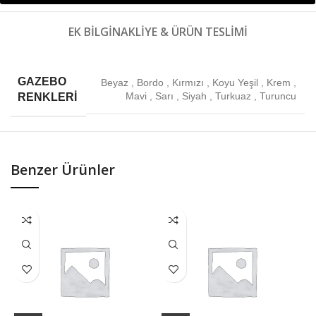
EK BILGI
NAKLIYE & ÜRÜN TESLIMI
GAZEBO
Beyaz
,
Bordo
,
Kırmızı
,
Koyu Yeşil
,
Krem
,
Mavi
,
Sarı
,
Siyah
,
Turkuaz
,
Turuncu
RENKLERI
Benzer Ürünler