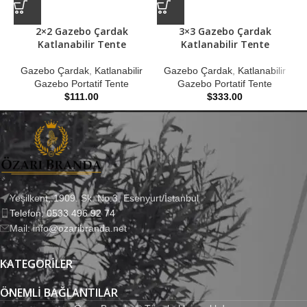
2×2 Gazebo Çardak
3×3 Gazebo Çardak
Katlanabilir Tente
Katlanabilir Tente
G
Gazebo Çardak
,
Katlanabilir
Gazebo Çardak
,
Katlanabilir
Gazebo Portatif Tente
Gazebo Portatif Tente
$
111.00
$
333.00
Yeşilkent, 1909. Sk. No:3, Esenyurt/İstanbul
Telefon: 0533 496 92 74
Mail: info@ozaribranda.net
KATEGORILER
ÖNEMLI BAĞLANTILAR