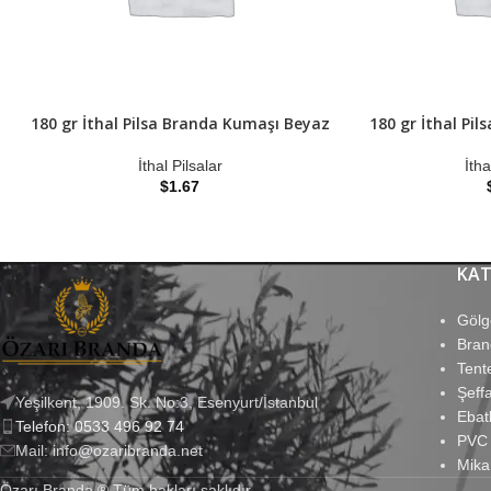
180 gr İthal Pilsa Branda Kumaşı Beyaz
180 gr İthal Pi
İthal Pilsalar
İtha
$
1.67
KAT
Gölg
Bran
Tent
Şeff
Yeşilkent, 1909. Sk. No:3, Esenyurt/İstanbul
Ebat
Telefon: 0533 496 92 74
PVC
Mail: info@ozaribranda.net
Mika
Özarı Branda ® Tüm hakları saklıdır.