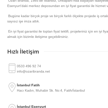
Özarı Branda, 1985'de İstanbul, Unkapanı'nda başlayan faaliyetl
Esenyurt'daki merkez deposundan en iyi fiyat garantisi ile hizmet 
Bugüne kadar birçok proje ve birçok farklı ölçekte projede iş ortakla
sayısız işe imza attık.
En iyi fiyat garantisi ile toptan fiyat teklifi, projeleriniz için en iyi fiy
almak için bizimle iletişime geçebilirsiniz.
Hızlı İletişim
0533 496 92 74
info@ozaribranda.net
İstanbul Fatih
Hacı Kadın, Muhabir Sk. No:4, Fatih/İstanbul
İstanbul Esenyurt