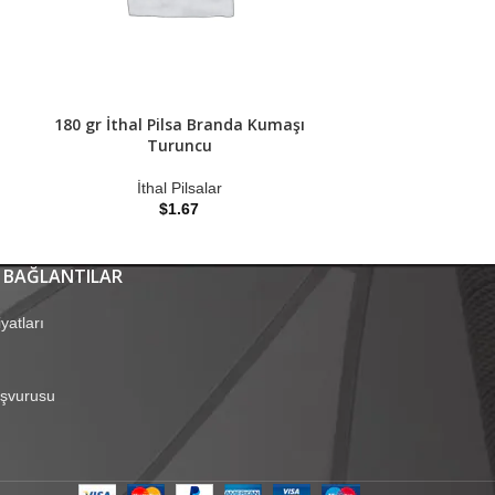
180 gr İthal Pilsa Branda Kumaşı
220 gr İthal Pils
Turuncu
İtha
İthal Pilsalar
$
1.67
 BAĞLANTILAR
yatları
aşvurusu