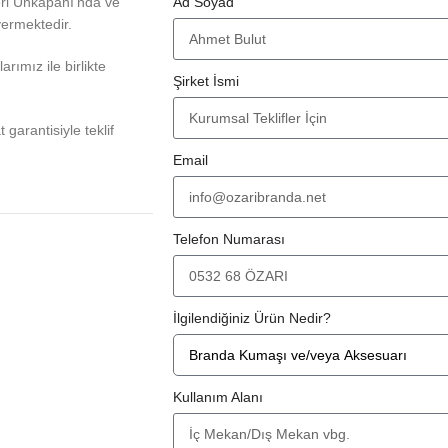
eri Unkapanı'nda ve
Ad Soyad
vermektedir.
rımız ile birlikte
Şirket İsmi
at garantisiyle teklif
Email
Telefon Numarası
İlgilendiğiniz Ürün Nedir?
Kullanım Alanı