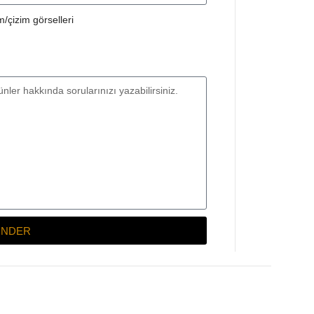
/çizim görselleri
NDER