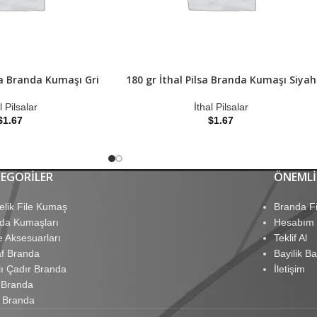
lsa Branda Kumaşı Gri
180 gr İthal Pilsa Branda Kumaşı Siyah
l Pilsalar
İthal Pilsalar
$
1.67
$
1.67
EGORILER
ÖNEMLI
elik File Kumaş
Branda Fi
da Kumaşları
Hesabım
e Aksesuarları
Teklif Al
af Branda
Bayilik B
lı Çadır Branda
İletişim
 Branda
 Branda