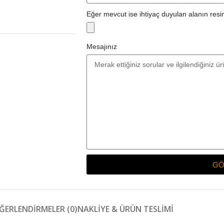
Eğer mevcut ise ihtiyaç duyulan alanın resim
Mesajınız
GÖ
ĞERLENDIRMELER (0)
NAKLIYE & ÜRÜN TESLIMI