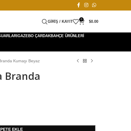
0
GIRIŞ / KAYIT
$
0.00
SUARLARI
GAZEBO ÇARDAK
BAHÇE ÜRÜNLERI
a Branda Kumaşı Beyaz
sa Branda
EPETE EKLE