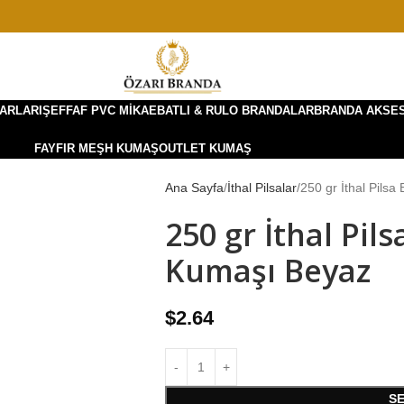
ARLARI
ŞEFFAF PVC MIKA
EBATLI & RULO BRANDALAR
BRANDA AKSE
FAYFIR MEŞH KUMAŞ
OUTLET KUMAŞ
Ana Sayfa
İthal Pilsalar
250 gr İthal Pils
250 gr İthal Pil
Kumaşı Beyaz
$
2.64
S