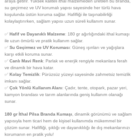
araya getirir. Yüksek kaliteli ithal malzemeden üretilen bu branda,
su geçirmez ve UV korumalı yapısı sayesinde her türlü hava
koşulunda üstün koruma sağlar. Hafifliği ile taşınabilirliği
kolaylaştırırken, sağlam yapısı uzun süreli kullanım sunar.
✅
Hafif ve Dayanıklı Malzeme
: 180 gr ağırlığındaki ithal kumaşı
ile uzun ömürlü ve pratik kullanım sağlar.
✅
Su Geçirmez ve UV Koruması
: Güneş ışınları ve yağışlara
karşı etkili koruma sunar.
✅
Canlı Mavi Renk
: Parlak ve enerjik rengiyle mekanlara ferah
ve dinamik bir hava katar.
✅
Kolay Temizlik
: Pürüzsüz yüzeyi sayesinde zahmetsiz temizlik
imkanı sağlar.
✅
Çok Yönlü Kullanım Alanı
: Çadır, tente, otopark, pazar yeri,
kamyon brandası ve tarım alanlarında geniş kullanım olanağı
sunar.
180 gr İthal Pilsa Branda Kumaşı
, dinamik görünümü ve sağlam
yapısıyla hem ticari hem de kişisel kullanımda mükemmel bir
çözüm sunar. Hafifliği, şıklığı ve dayanıklılığı ile dış mekanlarınızı
korumanın en pratik yolu!