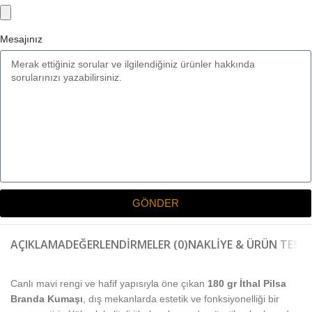
Mesajınız
GÖNDER
AÇIKLAMA
DEĞERLENDIRMELER (0)
NAKLIYE & ÜRÜN TESLI
Canlı mavi rengi ve hafif yapısıyla öne çıkan
180 gr İthal Pilsa
Branda Kumaşı
, dış mekanlarda estetik ve fonksiyonelliği bir