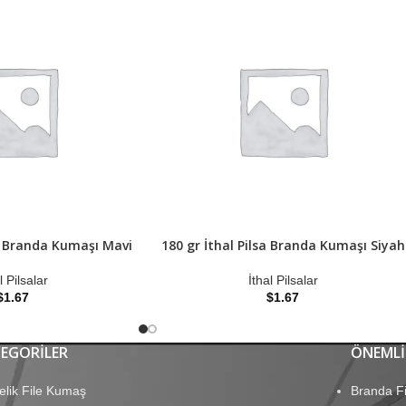
sa Branda Kumaşı Mavi
180 gr İthal Pilsa Branda Kumaşı Siyah
l Pilsalar
İthal Pilsalar
$
1.67
$
1.67
EGORILER
ÖNEMLI
elik File Kumaş
Branda Fi