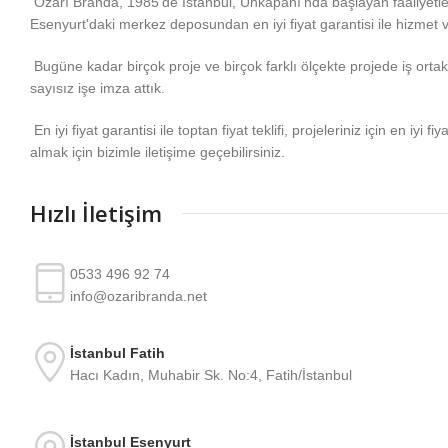
Özarı Branda, 1985'de İstanbul, Unkapanı'nda başlayan faaliyetl
Esenyurt'daki merkez deposundan en iyi fiyat garantisi ile hizmet 
Bugüne kadar birçok proje ve birçok farklı ölçekte projede iş ortakla
sayısız işe imza attık.
En iyi fiyat garantisi ile toptan fiyat teklifi, projeleriniz için en iyi fiy
almak için bizimle iletişime geçebilirsiniz.
Hızlı İletişim
0533 496 92 74
info@ozaribranda.net
İstanbul Fatih
Hacı Kadın, Muhabir Sk. No:4, Fatih/İstanbul
İstanbul Esenyurt