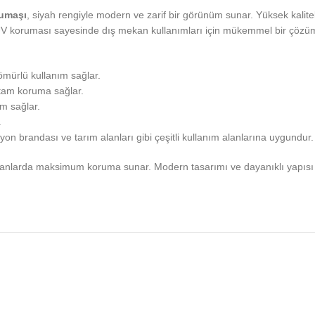
Kumaşı
, siyah rengiyle modern ve zarif bir görünüm sunar. Yüksek kalite
UV koruması sayesinde dış mekan kullanımları için mükemmel bir çözümdü
 ömürlü kullanım sağlar.
 tam koruma sağlar.
m sağlar.
.
myon brandası ve tarım alanları gibi çeşitli kullanım alanlarına uygundur.
 alanlarda maksimum koruma sunar. Modern tasarımı ve dayanıklı yapısı il