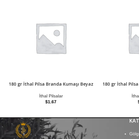
180 gr İthal Pilsa Branda Kumaşı Beyaz
180 gr İthal Pil
İthal Pilsalar
İtha
$
1.67
KAT
Gölg