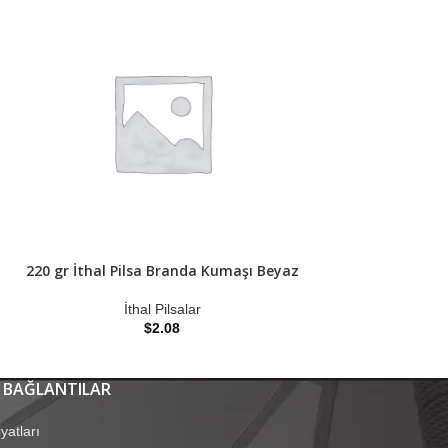
220 gr İthal Pilsa Branda Kumaşı Beyaz
220 gr İthal Pil
İthal Pilsalar
İtha
$
2.08
 BAĞLANTILAR
yatları