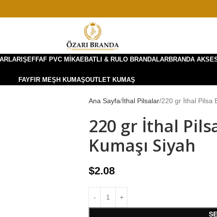
ARLARI
ŞEFFAF PVC MIKA
EBATLI & RULO BRANDALAR
BRANDA AKSE
FAYFIR MEŞH KUMAŞ
OUTLET KUMAŞ
Ana Sayfa
İthal Pilsalar
220 gr İthal Pils
220 gr İthal Pil
Kumaşı Siyah
$
2.08
S