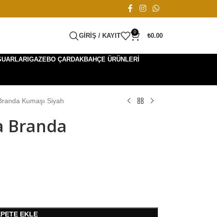
0
GIRIŞ / KAYIT
₺
0.00
SUARLARI
GAZEBO ÇARDAK
BAHÇE ÜRÜNLERI
a Branda Kumaşı Siyah
sa Branda
EPETE EKLE