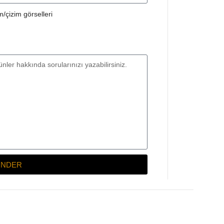
/çizim görselleri
NDER