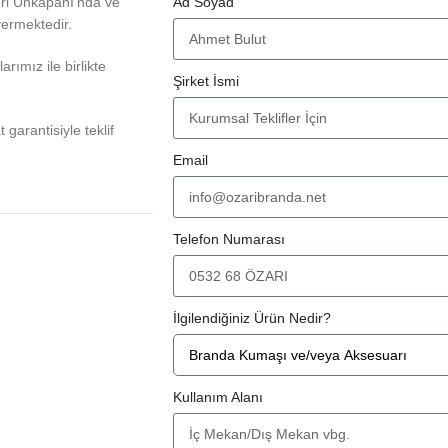
eri Unkapanı'nda ve
Ad Soyad
vermektedir.
rımız ile birlikte
Şirket İsmi
at garantisiyle teklif
Email
Telefon Numarası
İlgilendiğiniz Ürün Nedir?
Kullanım Alanı