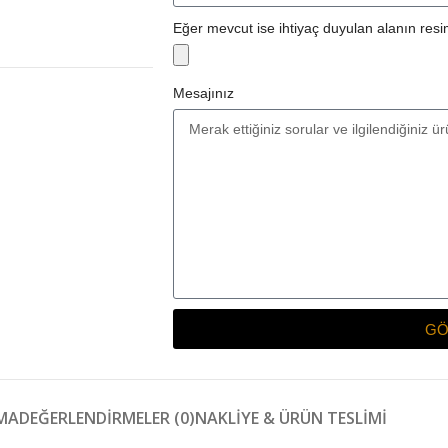
Eğer mevcut ise ihtiyaç duyulan alanın resim
Mesajınız
GÖ
MA
DEĞERLENDIRMELER (0)
NAKLIYE & ÜRÜN TESLIMI