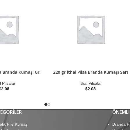
lsa Branda Kumaşı Gri
220 gr İthal Pilsa Branda Kumaşı Sarı
l Pilsalar
İthal Pilsalar
$
2.08
$
2.08
EGORILER
ÖNEMLI
elik File Kumaş
Branda Fi