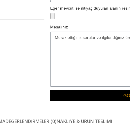
Eğer mevcut ise ihtiyaç duyulan alanın resim
Mesajınız
GÖ
MA
DEĞERLENDIRMELER (0)
NAKLIYE & ÜRÜN TESLIMI