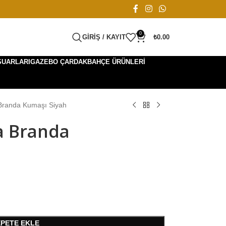
0
GIRIŞ / KAYIT
₺
0.00
SUARLARI
GAZEBO ÇARDAK
BAHÇE ÜRÜNLERI
a Branda Kumaşı Siyah
sa Branda
EPETE EKLE