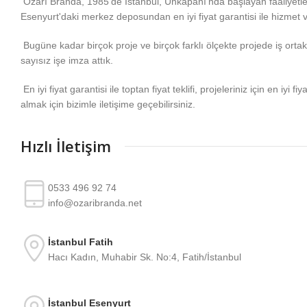
Özarı Branda, 1985'de İstanbul, Unkapanı'nda başlayan faaliyetl
Esenyurt'daki merkez deposundan en iyi fiyat garantisi ile hizmet 
Bugüne kadar birçok proje ve birçok farklı ölçekte projede iş ortakla
sayısız işe imza attık.
En iyi fiyat garantisi ile toptan fiyat teklifi, projeleriniz için en iyi fiy
almak için bizimle iletişime geçebilirsiniz.
Hızlı İletişim
0533 496 92 74
info@ozaribranda.net
İstanbul Fatih
Hacı Kadın, Muhabir Sk. No:4, Fatih/İstanbul
İstanbul Esenyurt