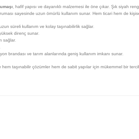
Kumaşı
, hafif yapısı ve dayanıklı malzemesi ile öne çıkar. Şık siyah r
ruması sayesinde uzun ömürlü kullanım sunar. Hem ticari hem de kişisel 
uzun süreli kullanım ve kolay taşınabilirlik sağlar.
 yüksek direnç sunar.
 sağlar.
.
amyon brandası ve tarım alanlarında geniş kullanım imkanı sunar.
le hem taşınabilir çözümler hem de sabit yapılar için mükemmel bir tercih