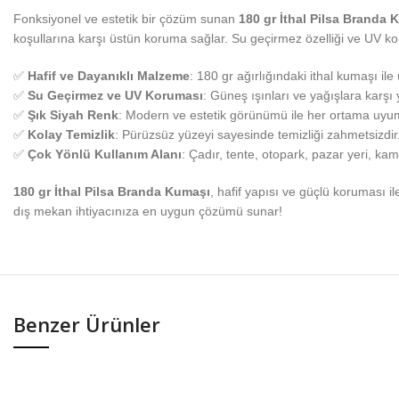
Fonksiyonel ve estetik bir çözüm sunan
180 gr İthal Pilsa Branda 
koşullarına karşı üstün koruma sağlar. Su geçirmez özelliği ve UV ko
✅
Hafif ve Dayanıklı Malzeme
: 180 gr ağırlığındaki ithal kumaşı ile 
✅
Su Geçirmez ve UV Koruması
: Güneş ışınları ve yağışlara karşı
✅
Şık Siyah Renk
: Modern ve estetik görünümü ile her ortama uyum
✅
Kolay Temizlik
: Pürüzsüz yüzeyi sayesinde temizliği zahmetsizdir
✅
Çok Yönlü Kullanım Alanı
: Çadır, tente, otopark, pazar yeri, k
180 gr İthal Pilsa Branda Kumaşı
, hafif yapısı ve güçlü koruması i
dış mekan ihtiyacınıza en uygun çözümü sunar!
Benzer Ürünler