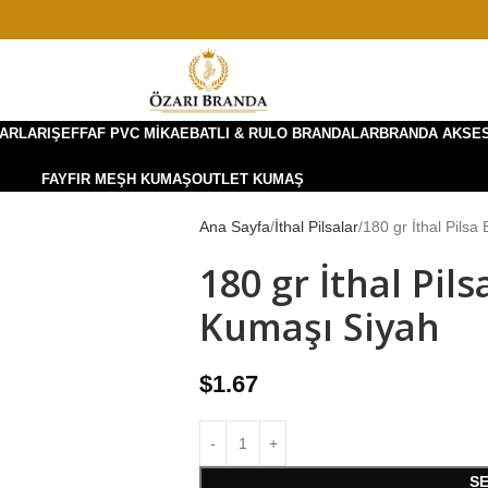
ARLARI
ŞEFFAF PVC MIKA
EBATLI & RULO BRANDALAR
BRANDA AKSE
FAYFIR MEŞH KUMAŞ
OUTLET KUMAŞ
Ana Sayfa
İthal Pilsalar
180 gr İthal Pils
180 gr İthal Pil
Kumaşı Siyah
$
1.67
S