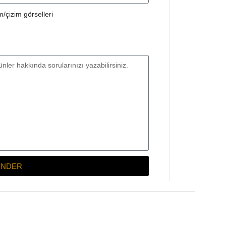
/çizim görselleri
NDER