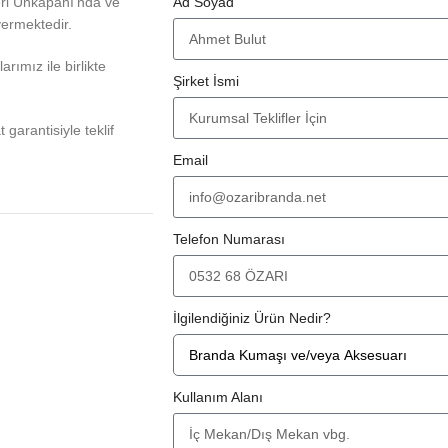
eri Unkapanı'nda ve
Ad Soyad
vermektedir.
rımız ile birlikte
Şirket İsmi
at garantisiyle teklif
Email
Telefon Numarası
İlgilendiğiniz Ürün Nedir?
Kullanım Alanı