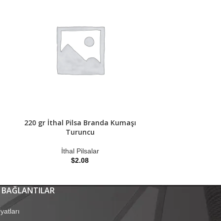
220 gr İthal Pilsa Branda Kumaşı
250 gr İthal Pils
Turuncu
İtha
İthal Pilsalar
$
2.08
 BAĞLANTILAR
yatları