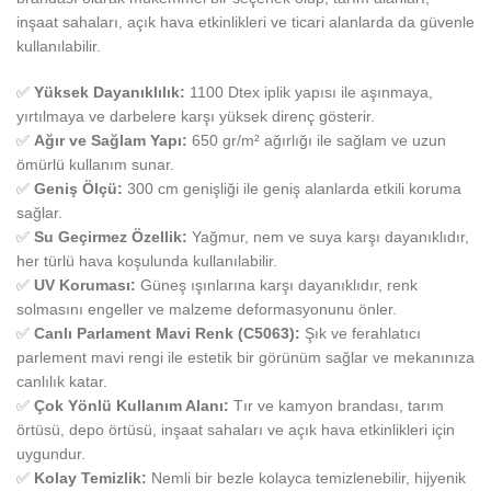
inşaat sahaları, açık hava etkinlikleri ve ticari alanlarda da güvenle
kullanılabilir.
✅
Yüksek Dayanıklılık:
1100 Dtex iplik yapısı ile aşınmaya,
yırtılmaya ve darbelere karşı yüksek direnç gösterir.
✅
Ağır ve Sağlam Yapı:
650 gr/m² ağırlığı ile sağlam ve uzun
ömürlü kullanım sunar.
✅
Geniş Ölçü:
300 cm genişliği ile geniş alanlarda etkili koruma
sağlar.
✅
Su Geçirmez Özellik:
Yağmur, nem ve suya karşı dayanıklıdır,
her türlü hava koşulunda kullanılabilir.
✅
UV Koruması:
Güneş ışınlarına karşı dayanıklıdır, renk
solmasını engeller ve malzeme deformasyonunu önler.
✅
Canlı Parlament Mavi Renk (C5063):
Şık ve ferahlatıcı
parlement mavi rengi ile estetik bir görünüm sağlar ve mekanınıza
canlılık katar.
✅
Çok Yönlü Kullanım Alanı:
Tır ve kamyon brandası, tarım
örtüsü, depo örtüsü, inşaat sahaları ve açık hava etkinlikleri için
uygundur.
✅
Kolay Temizlik:
Nemli bir bezle kolayca temizlenebilir, hijyenik