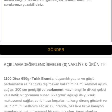
GÖNDER
AÇIKLAMA
DEĞERLENDIRMELER (0)
NAKLIYE & ÜRÜN TESLI
1100 Dtex 650gr Tırlık Branda
, dayanıklı yapısı ve güçlü
performansı ile her türlü dış mekan kullanımına mükemmel uyum
sağlar. 300 cm genişliği ve
parlament mavi
rengi ile dikkat çekici
ve estetik bir görünüm sunar. 650 gr/m² ağırlığı ile yüksek
mukavemet sağlar, zorlu hava koşullarına karşı direnç gösterir ve
uzun ömürlü kullanım sağlar. Bu branda, özellikle tır ve kamyon
brandası olarak mükemmel bir seçenek olup, tarım alanları,