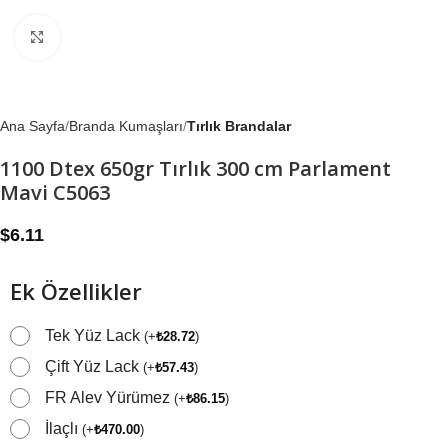
Büyütmek için tıklayın
Ana Sayfa
Branda Kumaşları
Tırlık Brandalar
1100 Dtex 650gr Tırlık 300 cm Parlament
Mavi C5063
$
6.11
Ek Özellikler
Tek Yüz Lack
(
+
₺
28.72
)
Çift Yüz Lack
(
+
₺
57.43
)
FR Alev Yürümez
(
+
₺
86.15
)
İlaçlı
(
+
₺
470.00
)