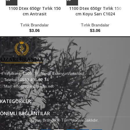
1100 Dtex 650gr Tırlık 150
1100 Dtex 650gr Tırlık 150
cm Antrasit
cm Koyu Sarı C1024
Tırlık Brandalar
Tırlık Brandalar
$
3.06
$
3.06
Yeşilkent, 1909. Sk. No:3, Esenyurt/İstanbul
Telefon: 0533 496 92 74
Mail: info@ozaribranda.net
KATEGORILER
ÖNEMLI BAĞLANTILAR
Özarı Branda ® Tüm hakları saklıdır.