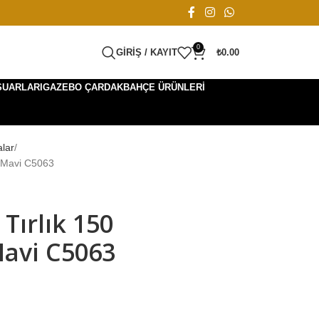
0
GIRIŞ / KAYIT
₺
0.00
SUARLARI
GAZEBO ÇARDAK
BAHÇE ÜRÜNLERI
alar
t Mavi C5063
Tırlık 150
avi C5063