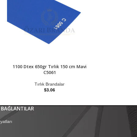
1100 Dtex 650gr Tırlık 150 cm Mavi
1100 Dtex 650gr 
C5061
C
Tırlık Brandalar
Tırlık
$
3.06
 BAĞLANTILAR
yatları