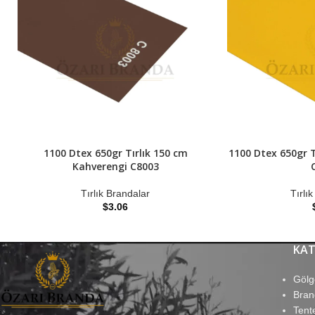
1100 Dtex 650gr Tırlık 150 cm
1100 Dtex 650gr T
Kahverengi C8003
Tırlık Brandalar
Tırlı
$
3.06
KAT
Gölg
Bran
Tent