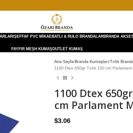
ARLARI
ŞEFFAF PVC MIKA
EBATLI & RULO BRANDALAR
BRANDA AKSE
FAYFIR MEŞH KUMAŞ
OUTLET KUMAŞ
Ana Sayfa
Branda Kumaşları
Tırlık Brand
1100 Dtex 650gr Tırlık 150 cm Parlamen
1100 Dtex 650gr 
cm Parlament M
$
3.06