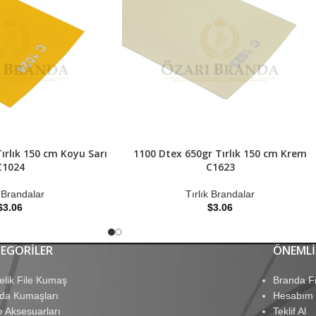
ırlık 150 cm Koyu Sarı
1100 Dtex 650gr Tırlık 150 cm Krem
C1024
C1623
k Brandalar
Tırlık Brandalar
$
3.06
$
3.06
EGORILER
ÖNEMLI
elik File Kumaş
Branda Fi
da Kumaşları
Hesabım
e Aksesuarları
Teklif Al