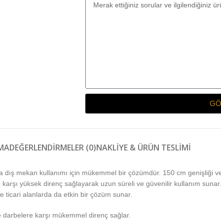
GÖ
MA
DEĞERLENDIRMELER (0)
NAKLIYE & ÜRÜN TESLIMI
ıyla dış mekan kullanımı için mükemmel bir çözümdür. 150 cm genişliği 
ına karşı yüksek direnç sağlayarak uzun süreli ve güvenilir kullanım sun
e ticari alanlarda da etkin bir çözüm sunar.
ve darbelere karşı mükemmel direnç sağlar.