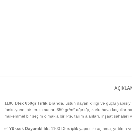
AÇIKLA
1100 Dtex 650gr Tırlık Branda
, üstün dayanıklılığı ve güçlü yapıs
fonksiyonel bir tercih sunar. 650 gr/m² ağırlığı, zorlu hava koşullar
mükemmel bir seçim olmakla birlikte, tarım alanları, inşaat sahaları v
✅
Yüksek Dayanıklılık:
1100 Dtex iplik yapısı ile aşınma, yırtılma 