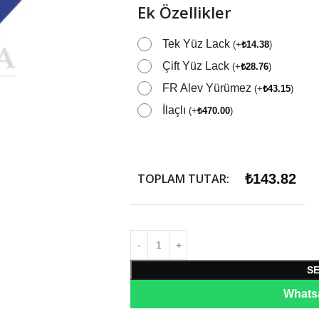
Ek Özellikler
Tek Yüz Lack
(
+
₺
14.38
)
Çift Yüz Lack
(
+
₺
28.76
)
FR Alev Yürümez
(
+
₺
43.15
)
İlaçlı
(
+
₺
470.00
)
TOPLAM TUTAR:
₺
143.82
S
Whatsa