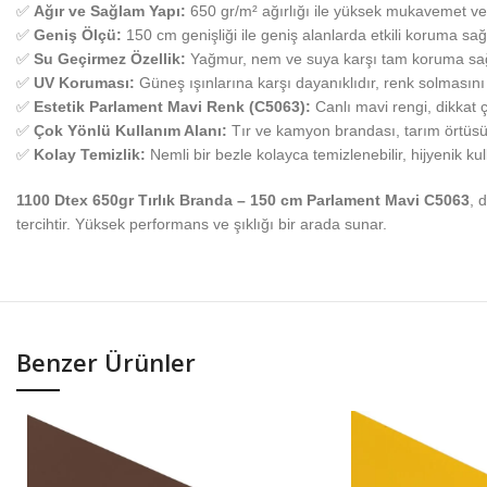
✅
Ağır ve Sağlam Yapı:
650 gr/m² ağırlığı ile yüksek mukavemet ve
✅
Geniş Ölçü:
150 cm genişliği ile geniş alanlarda etkili koruma sağ
✅
Su Geçirmez Özellik:
Yağmur, nem ve suya karşı tam koruma sağlar
✅
UV Koruması:
Güneş ışınlarına karşı dayanıklıdır, renk solması
✅
Estetik Parlament Mavi Renk (C5063):
Canlı mavi rengi, dikkat ç
✅
Çok Yönlü Kullanım Alanı:
Tır ve kamyon brandası, tarım örtüsü, 
✅
Kolay Temizlik:
Nemli bir bezle kolayca temizlenebilir, hijyenik ku
1100 Dtex 650gr Tırlık Branda – 150 cm Parlament Mavi C5063
, 
tercihtir. Yüksek performans ve şıklığı bir arada sunar.
Benzer Ürünler