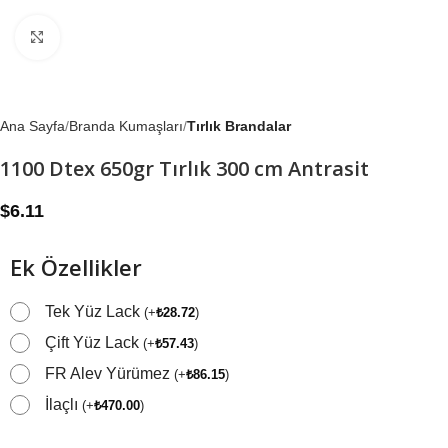
Büyütmek için tıklayın
Ana Sayfa
Branda Kumaşları
Tırlık Brandalar
1100 Dtex 650gr Tırlık 300 cm Antrasit
$
6.11
Ek Özellikler
Tek Yüz Lack
(
+
₺
28.72
)
Çift Yüz Lack
(
+
₺
57.43
)
FR Alev Yürümez
(
+
₺
86.15
)
İlaçlı
(
+
₺
470.00
)