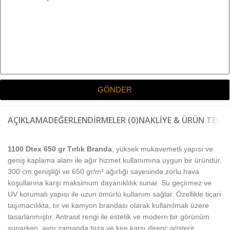
GÖNDER
AÇIKLAMA
DEĞERLENDIRMELER (0)
NAKLIYE & ÜRÜN TESLI
1100 Dtex 650 gr Tırlık Branda
, yüksek mukavemetli yapısı ve
geniş kaplama alanı ile ağır hizmet kullanımına uygun bir üründür.
300 cm genişliği ve 650 gr/m² ağırlığı sayesinde zorlu hava
koşullarına karşı maksimum dayanıklılık sunar. Su geçirmez ve
UV korumalı yapısı ile uzun ömürlü kullanım sağlar. Özellikle ticari
taşımacılıkta, tır ve kamyon brandası olarak kullanılmak üzere
tasarlanmıştır. Antrasit rengi ile estetik ve modern bir görünüm
sunarken, aynı zamanda toza ve kire karşı direnç gösterir.