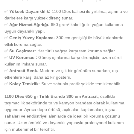
✅
Yüksek Dayanıklılık:
1100 Dtex kalitesi ile yırtılma, aşınma ve
darbelere karşı yüksek direnç sunar.
✅
Ağır Hizmet Ağırlığı:
650 gr/m² kalınlığı ile yoğun kullanıma
uygun dayanıklı yapı.
✅
Geniş Yüzey Kaplama:
300 cm genişliği ile büyük alanlarda
etkili koruma sağlar.
✅
Su Geçirmez:
Her türlü yağışa karşı tam koruma sağlar.
✅
UV Koruması:
Güneş ışınlarına karşı dirençlidir, uzun süreli
kullanım imkanı sunar.
✅
Antrasit Renk:
Modern ve şık bir görünüm sunarken, dış
etkenlere karşı daha az kir gösterir.
✅
Kolay Temizlik:
Su ve sabunla pratik şekilde temizlenebilir.
1100 Dtex 650 gr Tırlık Branda 300 cm Antrasit
, özellikle
taşımacılık sektöründe tır ve kamyon brandası olarak kullanıma
uygundur. Ayrıca depo örtüsü, açık alan kaplamaları, inşaat
sahaları ve endüstriyel alanlarda da ideal bir koruma çözümü
sunar. Uzun ömürlü ve dayanıklı yapısıyla profesyonel kullanım
için mükemmel bir tercihtir.