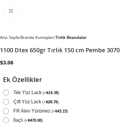
Büyütmek için tıklayın
Ana Sayfa
Branda Kumaşları
Tırlık Brandalar
1100 Dtex 650gr Tırlık 150 cm Pembe 3070
$
3.06
Ek Özellikler
Tek Yüz Lack
(
+
₺
14.38
)
Çift Yüz Lack
(
+
₺
28.76
)
FR Alev Yürümez
(
+
₺
43.15
)
İlaçlı
(
+
₺
470.00
)