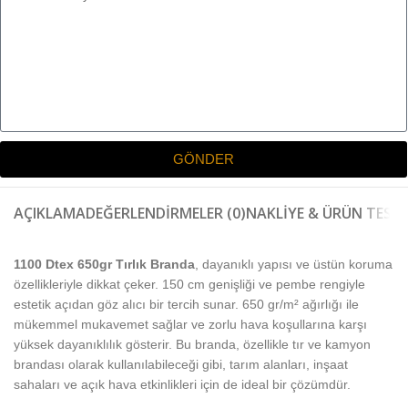
GÖNDER
AÇIKLAMA
DEĞERLENDIRMELER (0)
NAKLIYE & ÜRÜN TESLI
1100 Dtex 650gr Tırlık Branda
, dayanıklı yapısı ve üstün koruma
özellikleriyle dikkat çeker. 150 cm genişliği ve pembe rengiyle
estetik açıdan göz alıcı bir tercih sunar. 650 gr/m² ağırlığı ile
mükemmel mukavemet sağlar ve zorlu hava koşullarına karşı
yüksek dayanıklılık gösterir. Bu branda, özellikle tır ve kamyon
brandası olarak kullanılabileceği gibi, tarım alanları, inşaat
sahaları ve açık hava etkinlikleri için de ideal bir çözümdür.