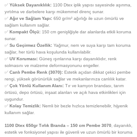
✅
Yüksek Dayanıklılık:
1100 Dtex iplik yapısı sayesinde aşınma,
yırtılma ve darbelere karşı mükemmel direnç sunar.
✅
Ağır ve Sağlam Yapı:
650 gr/m² ağırlığı ile uzun ömürlü ve
sağlam kullanım sağlar.
✅
Kompakt Ölçü:
150 cm genişliğiyle dar alanlarda etkili koruma
sunar.
✅
Su Geçirmez Özellik:
Yağmur, nem ve suya karşı tam koruma
sağlar, her türlü hava koşulunda kullanılabilir.
✅
UV Koruması:
Güneş ışınlarına karşı dayanıklıdır, renk
solmasını ve malzeme deformasyonunu engeller.
✅
Canlı Pembe Renk (3070):
Estetik açıdan dikkat çekici pembe
rengi, yüksek görünürlük sağlar ve mekanlarınıza canlılık katar.
✅
Çok Yönlü Kullanım Alanı:
Tır ve kamyon brandası, tarım
örtüsü, depo örtüsü, inşaat alanları ve açık hava etkinlikleri için
uygundur.
✅
Kolay Temizlik:
Nemli bir bezle hızlıca temizlenebilir, hijyenik
kullanım sağlar.
1100 Dtex 650gr Tırlık Branda – 150 cm Pembe 3070
, dayanıklı,
estetik ve fonksiyonel yapısı ile güvenli ve uzun ömürlü bir koruma