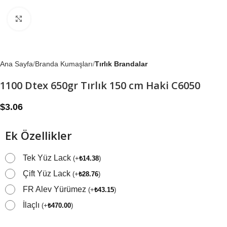
Büyütmek için tıklayın
Ana Sayfa
Branda Kumaşları
Tırlık Brandalar
1100 Dtex 650gr Tırlık 150 cm Haki C6050
$
3.06
Ek Özellikler
Tek Yüz Lack
(
+
₺
14.38
)
Çift Yüz Lack
(
+
₺
28.76
)
FR Alev Yürümez
(
+
₺
43.15
)
İlaçlı
(
+
₺
470.00
)