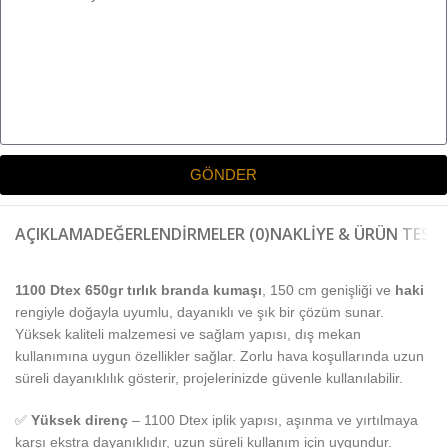
GÖNDER
AÇIKLAMA
DEĞERLENDIRMELER (0)
NAKLIYE & ÜRÜN TESLI
1100 Dtex 650gr tırlık branda kumaşı
, 150 cm genişliği ve
haki
rengiyle doğayla uyumlu, dayanıklı ve şık bir çözüm sunar.
Yüksek kaliteli malzemesi ve sağlam yapısı, dış mekan
kullanımına uygun özellikler sağlar. Zorlu hava koşullarında uzun
süreli dayanıklılık gösterir, projelerinizde güvenle kullanılabilir.
✅
Yüksek direnç
– 1100 Dtex iplik yapısı, aşınma ve yırtılmaya
karşı ekstra dayanıklıdır, uzun süreli kullanım için uygundur.