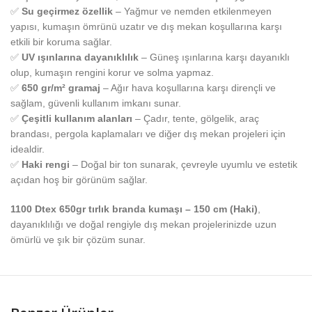
✅
Su geçirmez özellik
– Yağmur ve nemden etkilenmeyen
yapısı, kumaşın ömrünü uzatır ve dış mekan koşullarına karşı
etkili bir koruma sağlar.
✅
UV ışınlarına dayanıklılık
– Güneş ışınlarına karşı dayanıklı
olup, kumaşın rengini korur ve solma yapmaz.
✅
650 gr/m² gramaj
– Ağır hava koşullarına karşı dirençli ve
sağlam, güvenli kullanım imkanı sunar.
✅
Çeşitli kullanım alanları
– Çadır, tente, gölgelik, araç
brandası, pergola kaplamaları ve diğer dış mekan projeleri için
idealdir.
✅
Haki rengi
– Doğal bir ton sunarak, çevreyle uyumlu ve estetik
açıdan hoş bir görünüm sağlar.
1100 Dtex 650gr tırlık branda kumaşı – 150 cm (Haki)
,
dayanıklılığı ve doğal rengiyle dış mekan projelerinizde uzun
ömürlü ve şık bir çözüm sunar.