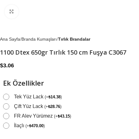
Büyütmek için tıklayın
Ana Sayfa
Branda Kumaşları
Tırlık Brandalar
1100 Dtex 650gr Tırlık 150 cm Fuşya C3067
$
3.06
Ek Özellikler
Tek Yüz Lack
(
+
₺
14.38
)
Çift Yüz Lack
(
+
₺
28.76
)
FR Alev Yürümez
(
+
₺
43.15
)
İlaçlı
(
+
₺
470.00
)