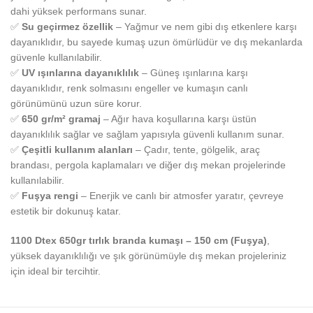
dahi yüksek performans sunar.
✅
Su geçirmez özellik
– Yağmur ve nem gibi dış etkenlere karşı
dayanıklıdır, bu sayede kumaş uzun ömürlüdür ve dış mekanlarda
güvenle kullanılabilir.
✅
UV ışınlarına dayanıklılık
– Güneş ışınlarına karşı
dayanıklıdır, renk solmasını engeller ve kumaşın canlı
görünümünü uzun süre korur.
✅
650 gr/m² gramaj
– Ağır hava koşullarına karşı üstün
dayanıklılık sağlar ve sağlam yapısıyla güvenli kullanım sunar.
✅
Çeşitli kullanım alanları
– Çadır, tente, gölgelik, araç
brandası, pergola kaplamaları ve diğer dış mekan projelerinde
kullanılabilir.
✅
Fuşya rengi
– Enerjik ve canlı bir atmosfer yaratır, çevreye
estetik bir dokunuş katar.
1100 Dtex 650gr tırlık branda kumaşı – 150 cm (Fuşya)
,
yüksek dayanıklılığı ve şık görünümüyle dış mekan projeleriniz
için ideal bir tercihtir.