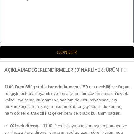
GÖNDER
AÇIKLAMA
DEĞERLENDIRMELER (0)
NAKLIYE & ÜRÜN TESLI
1100 Dtex 650gr tırlık branda kumaşı
, 150 cm genişliği ve
fuşya
rengiyle estetik, dayanıklı ve fonksiyonel bir çözüm sunar. Yüksek
kaliteli malzeme kullanımı ve sağlam dokusu sayesinde, dış
mekan koşullarına karşı mükemmel direnç gösterir. Bu kumaş,
hem görsel olarak dikkat çeker hem de pratik kullanım sağlar.
✅
Yüksek direnç
– 1100 Dtex iplik yapısı, kumaşın aşınmaya ve
yırtılmaya karşı dirençli olmasını sağlar, uzun süreli kullanımda