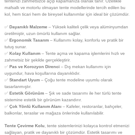
tentenizi zahmetsizce açıp kapamanıza olanak tanır. Özellikle
mafsallı ve motorlu olmayan tente modellerinde tercih edilen bu
kol, hem ticari hem de bireysel kullanımlar için ideal bir çözümdür.
✅
Dayanıklı Malzeme
– Yüksek kaliteli çelik veya alüminyumdan
üretilmiştir, uzun ömürlü kullanım sağlar.
✅
Ergonomik Tasarım
– Kullanımı kolay, konforlu ve pratik bir
tutuş sunar.
✅
Kolay Kullanım
– Tente açma ve kapama işlemlerini hızlı ve
zahmetsiz bir şekilde gerçekleştirir.
✅
Pas ve Korozyon Direnci
– Dış mekan kullanımı için
uygundur, hava koşullarına dayanıklıdır.
✅
Standart Uyum
– Çoğu tente modeline uyumlu olarak
tasarlanmıştır.
✅
Estetik Görünüm
– Şık ve sade tasarımı ile her türlü tente
sistemine estetik bir görünüm kazandırır.
✅
Çok Yönlü Kullanım Alanı
– Kafeler, restoranlar, bahçeler,
balkonlar, teraslar ve mağaza önlerinde kullanılabilir.
Tente Çevirme Kolu
, tente sistemlerinizi kolayca kontrol etmenizi
sağlayan, pratik ve dayanıklı bir çözümdür. Estetik tasarımı ve