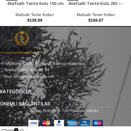
-Mafsallı Tente Kolu 150 cm
-Mafsallı Tente Kolu 200 cm
-
Mafsallı Tente Kolları
Mafsallı Tente Kolları
$
138.89
$
166.67
Yeşilkent, 1909. Sk. No:3, Esenyurt/İstanbul
Telefon: 0533 496 92 74
Mail: info@ozaribranda.net
KATEGORILER
ÖNEMLI BAĞLANTILAR
Özarı Branda ® Tüm hakları saklıdır.
0