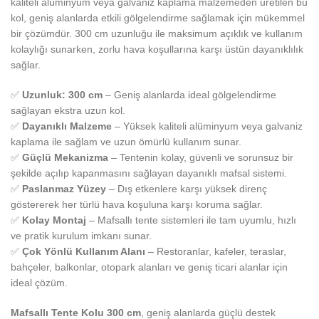
kaliteli alüminyum veya galvaniz kaplama malzemeden üretilen bu
kol, geniş alanlarda etkili gölgelendirme sağlamak için mükemmel
bir çözümdür. 300 cm uzunluğu ile maksimum açıklık ve kullanım
kolaylığı sunarken, zorlu hava koşullarına karşı üstün dayanıklılık
sağlar.
✅
Uzunluk: 300 cm
– Geniş alanlarda ideal gölgelendirme
sağlayan ekstra uzun kol.
✅
Dayanıklı Malzeme
– Yüksek kaliteli alüminyum veya galvaniz
kaplama ile sağlam ve uzun ömürlü kullanım sunar.
✅
Güçlü Mekanizma
– Tentenin kolay, güvenli ve sorunsuz bir
şekilde açılıp kapanmasını sağlayan dayanıklı mafsal sistemi.
✅
Paslanmaz Yüzey
– Dış etkenlere karşı yüksek direnç
göstererek her türlü hava koşuluna karşı koruma sağlar.
✅
Kolay Montaj
– Mafsallı tente sistemleri ile tam uyumlu, hızlı
ve pratik kurulum imkanı sunar.
✅
Çok Yönlü Kullanım Alanı
– Restoranlar, kafeler, teraslar,
bahçeler, balkonlar, otopark alanları ve geniş ticari alanlar için
ideal çözüm.
Mafsallı Tente Kolu 300 cm
, geniş alanlarda güçlü destek