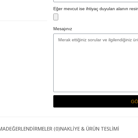
Eğer mevcut ise ihtiyaç duyulan alanın resim
Mesajınız
GÖ
MA
DEĞERLENDIRMELER (0)
NAKLIYE & ÜRÜN TESLIMI