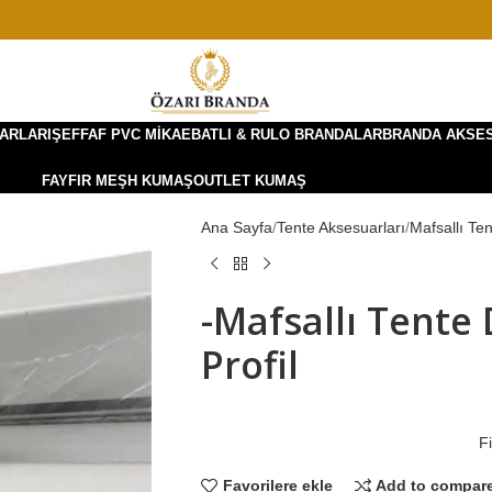
ARLARI
ŞEFFAF PVC MIKA
EBATLI & RULO BRANDALAR
BRANDA AKSE
FAYFIR MEŞH KUMAŞ
OUTLET KUMAŞ
Ana Sayfa
Tente Aksesuarları
Mafsallı Ten
-Mafsallı Tente
Profil
Fi
Favorilere ekle
Add to compar