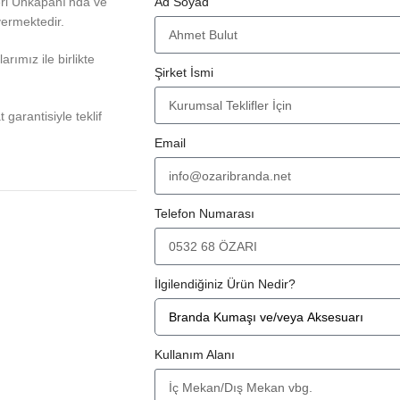
eri Unkapanı'nda ve
Ad Soyad
vermektedir.
rımız ile birlikte
Şirket İsmi
at garantisiyle teklif
Email
Telefon Numarası
İlgilendiğiniz Ürün Nedir?
Kullanım Alanı