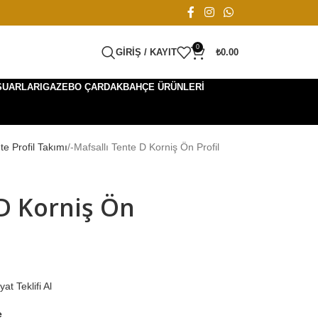
0
GIRIŞ / KAYIT
₺
0.00
SUARLARI
GAZEBO ÇARDAK
BAHÇE ÜRÜNLERI
te Profil Takımı
-Mafsallı Tente D Korniş Ön Profil
 D Korniş Ön
yat Teklifi Al
e