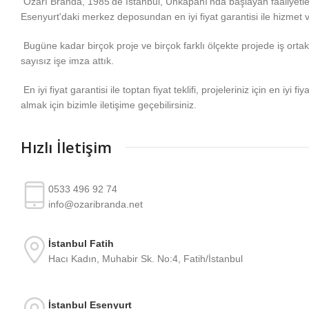
Özarı Branda, 1985'de İstanbul, Unkapanı'nda başlayan faaliyetl
Esenyurt'daki merkez deposundan en iyi fiyat garantisi ile hizmet 
Bugüne kadar birçok proje ve birçok farklı ölçekte projede iş ortakla
sayısız işe imza attık.
En iyi fiyat garantisi ile toptan fiyat teklifi, projeleriniz için en iyi fiy
almak için bizimle iletişime geçebilirsiniz.
Hızlı İletişim
0533 496 92 74
info@ozaribranda.net
İstanbul Fatih
Hacı Kadın, Muhabir Sk. No:4, Fatih/İstanbul
İstanbul Esenyurt