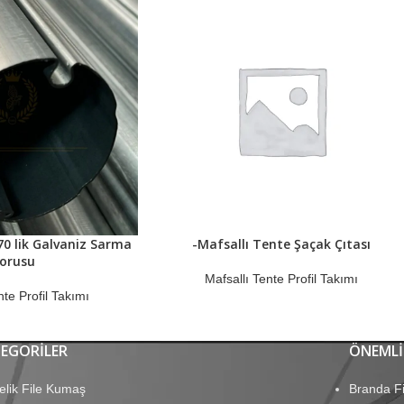
70 lik Galvaniz Sarma
-Mafsallı Tente Şaçak Çıtası
orusu
Mafsallı Tente Profil Takımı
nte Profil Takımı
EGORILER
ÖNEMLI
elik File Kumaş
Branda Fi