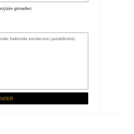
/çizim görselleri
NDER