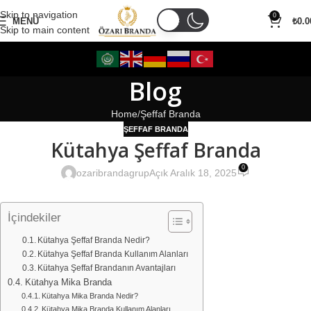
Skip to navigation
0
MENÜ
₺
0.0
Skip to main content
Blog
Home
Şeffaf Branda
ŞEFFAF BRANDA
Kütahya Şeffaf Branda
0
ozaribrandagrup
Açık Aralık 18, 2025
İçindekiler
Kütahya Şeffaf Branda Nedir?
Kütahya Şeffaf Branda Kullanım Alanları
Kütahya Şeffaf Brandanın Avantajları
Kütahya Mika Branda
Kütahya Mika Branda Nedir?
Kütahya Mika Branda Kullanım Alanları