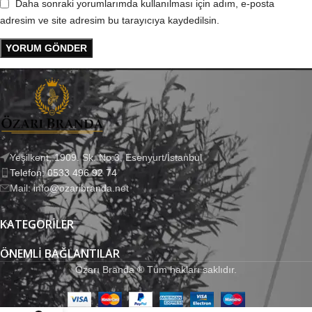
Daha sonraki yorumlarımda kullanılması için adım, e-posta
adresim ve site adresim bu tarayıcıya kaydedilsin.
Yeşilkent, 1909. Sk. No:3, Esenyurt/İstanbul
Telefon: 0533 496 92 74
Mail: info@ozaribranda.net
KATEGORILER
ÖNEMLI BAĞLANTILAR
Özarı Branda ® Tüm hakları saklıdır.