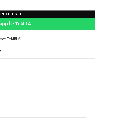
EPETE EKLE
pp İle Teklif Al
yat Teklifi Al
e