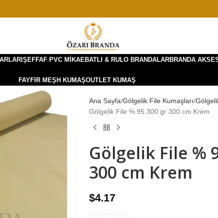
ARLARI
ŞEFFAF PVC MIKA
EBATLI & RULO BRANDALAR
BRANDA AKSE
FAYFIR MEŞH KUMAŞ
OUTLET KUMAŞ
Ana Sayfa
Gölgelik File Kumaşları
Gölgeli
Gölgelik File % 95 300 gr 300 cm Krem
Gölgelik File % 
300 cm Krem
$
4.17