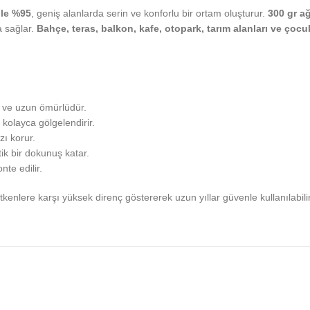
ile %95
, geniş alanlarda serin ve konforlu bir ortam oluşturur.
300 gr ağ
a sağlar.
Bahçe, teras, balkon, kafe, otopark, tarım alanları ve çocu
am ve uzun ömürlüdür.
kolayca gölgelendirir.
zı korur.
k bir dokunuş katar.
te edilir.
etkenlere karşı yüksek direnç göstererek uzun yıllar güvenle kullanılabilir