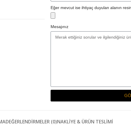
Eğer mevcut ise ihtiyaç duyulan alanın resim
Mesajınız
GÖ
MA
DEĞERLENDIRMELER (0)
NAKLIYE & ÜRÜN TESLIMI