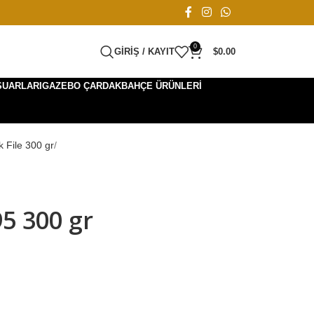
0
GIRIŞ / KAYIT
$
0.00
SUARLARI
GAZEBO ÇARDAK
BAHÇE ÜRÜNLERI
k File 300 gr
95 300 gr