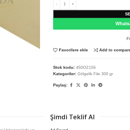
S
Whatsa
Fi
Favorilere ekle
Add to compar
Stok kodu:
450OZ156
Kategoriler:
Gölgelik File 300 gr
Paylaş:
Şimdi Teklif Al
eri Unkapanı'nda ve
Ad Soyad