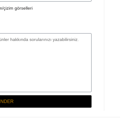
/çizim görselleri
NDER