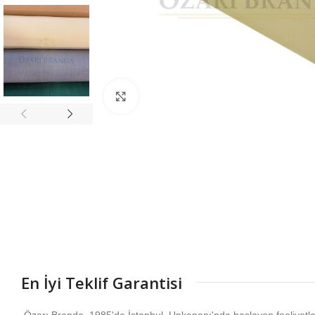
Büyütmek için tıklayın
En İyi Teklif Garantisi
Özarı Branda, 1985'de İstanbul, Unkapanı'nda başlayan faaliyetl