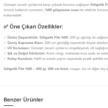
Güneşin zararlı ışınlarına karşı yüksek koruma sağlayan
Gölgelik F
ömürlü kullanım sunarken,
%95 gölgeleme oranı
ile etkili bir korum
kullanılabilir.
✅ Öne Çıkan Özellikler:
✅
Üstün Dayanıklılık:
Gölgelik File %95
, 300 gr ağırlığı ile sağl
✅
Geniş Kapsama Alanı:
300 cm genişliği sayesinde büyük alanları 
✅
UV Koruması:
Güneşin zararlı ışınlarını engelleyerek cilt sağlığını
✅
Şık ve Doğal Görünüm:
Krem rengi, mekanlarınıza sade ve esteti
✅
Kolay Kurulum:
Hafif ve esnek yapısı sayesinde pratik şekilde mon
Gölgelik File %95 – 300 gr, 300 cm krem
, rüzgar, toz ve diğer dış 
Benzer Ürünler