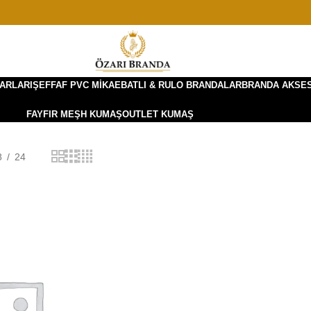
ARLARI
ŞEFFAF PVC MIKA
EBATLI & RULO BRANDALAR
BRANDA AKSE
FAYFIR MEŞH KUMAŞ
OUTLET KUMAŞ
8
24