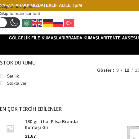
NASAYFA
HAKKIMIZDA
TEKLIF AL
İLETIŞIM
Skip to navigation
Skip to main content
GÖLGELIK FILE KUMAŞLARI
BRANDA KUMAŞLARI
TENTE AKSESU
STOK DURUMU
Göster
9
12
1
Satılık
Stokta var
EN ÇOK TERCIH EDILENLER
180 gr İthal Pilsa Branda
Kumaşı Gri
$
1.67