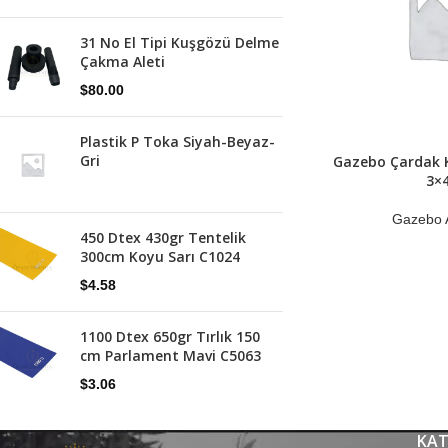
31 No El Tipi Kuşgözü Delme
Çakma Aleti
$
80.00
Plastik P Toka Siyah-Beyaz-
Gri
Gazebo Çardak Kı
3×4
Gazebo A
450 Dtex 430gr Tentelik
300cm Koyu Sarı C1024
$
4.58
1100 Dtex 650gr Tırlık 150
cm Parlament Mavi C5063
$
3.06
KAT