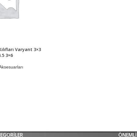
lıfları Varyant 3×3
.5 3×6
ksesuarları
EGORILER
ÖNEMLI