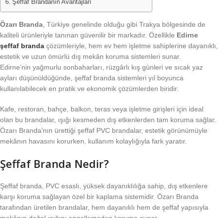
Şeffaf Brandanın Avantajları
Özarı Branda
, Türkiye genelinde olduğu gibi Trakya bölgesinde de
kaliteli ürünleriyle tanınan güvenilir bir markadır. Özellikle
Edirne
şeffaf branda
çözümleriyle, hem ev hem işletme sahiplerine dayanıklı,
estetik ve uzun ömürlü dış mekân koruma sistemleri sunar.
Edirne’nin yağmurlu sonbaharları, rüzgârlı kış günleri ve sıcak yaz
ayları düşünüldüğünde, şeffaf branda sistemleri yıl boyunca
kullanılabilecek en pratik ve ekonomik çözümlerden biridir.
Kafe, restoran, bahçe, balkon, teras veya işletme girişleri için ideal
olan bu brandalar, ışığı kesmeden dış etkenlerden tam koruma sağlar.
Özarı Branda’nın ürettiği şeffaf PVC brandalar, estetik görünümüyle
mekânın havasını korurken, kullanım kolaylığıyla fark yaratır.
Şeffaf Branda Nedir?
Şeffaf branda, PVC esaslı, yüksek dayanıklılığa sahip, dış etkenlere
karşı koruma sağlayan özel bir kaplama sistemidir. Özarı Branda
tarafından üretilen brandalar, hem dayanıklı hem de şeffaf yapısıyla
mekânın doğal ışığını engellemeden koruma sunar.