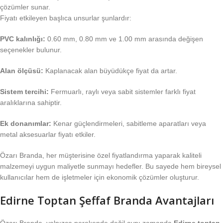
çözümler sunar.
Fiyatı etkileyen başlıca unsurlar şunlardır:
PVC kalınlığı:
0.60 mm, 0.80 mm ve 1.00 mm arasında değişen
seçenekler bulunur.
Alan ölçüsü:
Kaplanacak alan büyüdükçe fiyat da artar.
Sistem tercihi:
Fermuarlı, raylı veya sabit sistemler farklı fiyat
aralıklarına sahiptir.
Ek donanımlar:
Kenar güçlendirmeleri, sabitleme aparatları veya
metal aksesuarlar fiyatı etkiler.
Özarı Branda, her müşterisine özel fiyatlandırma yaparak kaliteli
malzemeyi uygun maliyetle sunmayı hedefler. Bu sayede hem bireysel
kullanıcılar hem de işletmeler için ekonomik çözümler oluşturur.
Edirne Toptan Şeffaf Branda Avantajları
Özarı Branda, yalnızca perakende değil aynı zamanda
Edirne toptan