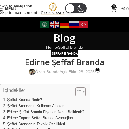
Skip to navigation
0
MENÜ
₺
0.0
Skip to main content
Blog
Home
Şeffaf Branda
ŞEFFAF BRANDA
Edirne Şeffaf Branda
0
Özarı Branda
Açık Ekim 28, 2025
İçindekiler
Şeffaf Branda Nedir?
Şeffaf Brandanın Kullanım Alanları
Edirne Şeffaf Branda Fiyatları Nasıl Belirlenir?
Edirne Toptan Şeffaf Branda Avantajları
Şeffaf Brandanın Teknik Özellikleri