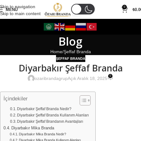
Skip to navigation
0
MENÜ
₺
0.0
Skip to main content
Blog
Home
Şeffaf Branda
ŞEFFAF BRANDA
Diyarbakır Şeffaf Branda
0
ozaribrandagrup
Açık Aralık 18, 2025
İçindekiler
Diyarbakır Şeffaf Branda Nedir?
Diyarbakır Şeffaf Branda Kullanım Alanları
Diyarbakır Şeffaf Brandanın Avantajları
Diyarbakır Mika Branda
Diyarbakır Mika Branda Nedir?
Diyarbakır Mika Branda Kullanım Alanları