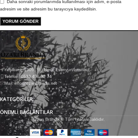
Daha sonraki yorumlarımda kullanılması için adım, e-posta
adresim ve site adresim bu tarayıcıya kaydedilsin.
Yeşilkent, 1909. Sk. No:3, Esenyurt/İstanbul
Telefon: 0533 496 92 74
Mail: info@ozaribranda.net
KATEGORILER
ÖNEMLI BAĞLANTILAR
Özarı Branda ® Tüm hakları saklıdır.