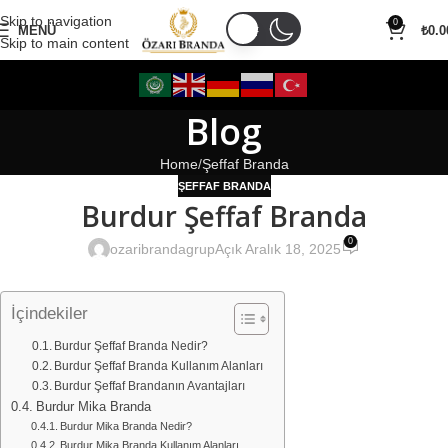
Skip to navigation
0
MENÜ
₺
0.0
Skip to main content
Blog
Home
Şeffaf Branda
ŞEFFAF BRANDA
Burdur Şeffaf Branda
0
ozaribrandagrup
Açık Aralık 18, 2025
İçindekiler
Burdur Şeffaf Branda Nedir?
Burdur Şeffaf Branda Kullanım Alanları
Burdur Şeffaf Brandanın Avantajları
Burdur Mika Branda
Burdur Mika Branda Nedir?
Burdur Mika Branda Kullanım Alanları