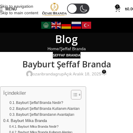
Skip to navigation
0
MENÜ
₺
0.0
Skip to main content
Blog
Home
Şeffaf Branda
ŞEFFAF BRANDA
Bayburt Şeffaf Branda
0
ozaribrandagrup
Açık Aralık 18, 2025
İçindekiler
Bayburt Şeffaf Branda Nedir?
Bayburt Şeffaf Branda Kullanım Alanları
Bayburt Şeffaf Brandanın Avantajları
Bayburt Mika Branda
Bayburt Mika Branda Nedir?
Bayburt Mika Branda Kullanım Alanları