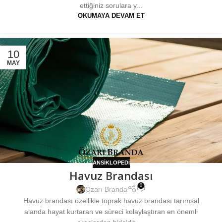
ettiğiniz sorulara y...
OKUMAYA DEVAM ET
10
MAY
ANSIKLOPEDI
Havuz Brandası
0
Özarı Branda
Havuz brandası özellikle toprak havuz brandası tarımsal
alanda hayat kurtaran ve süreci kolaylaştıran en önemli