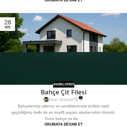
OKUMAYA DEVAM ET
28
NIS
ANSIKLOPEDI
Bahçe Çit Filesi
0
Özarı Branda
Bahçelerimiz ailemiz ve sevdiklerimizle birlikte vakit
geçirdiğimiz belki de en keyifli yaşam alanlarından birisidir.
Konu bahçe ya da ...
OKUMAYA DEVAM ET