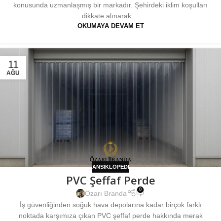
konusunda uzmanlaşmış bir markadır. Şehirdeki iklim koşulları
dikkate alınarak ...
OKUMAYA DEVAM ET
11
AĞU
ANSIKLOPEDI
PVC Şeffaf Perde
0
Özarı Branda
İş güvenliğinden soğuk hava depolarına kadar birçok farklı
noktada karşımıza çıkan PVC şeffaf perde hakkında merak