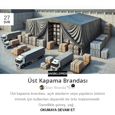
27
ŞUB
ANSIKLOPEDI
Üst Kapama Brandası
0
Özarı Branda
Üst kapama brandası, açık alanların veya yapıların üstünü
örtmek için kullanılan dayanıklı bir örtü malzemesidir.
Genellikle güneş, yağ...
OKUMAYA DEVAM ET