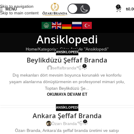
Skip to navigation
0
MENÜ
₺
0.0
Skip to main content
Ansiklopedi
Home
Kategoriye Göre Arşivle "Ansiklopedi"
ANSIKLOPEDI
Beylikdüzü Şeffaf Branda
0
seffafbranda
Dış mekanları dört mevsim boyunca korunaklı ve konforlu
yaşam alanlarına dönüştürmenin en profesyonel mimari yolu,
Toptan Beylikdüzü Şe...
OKUMAYA DEVAM ET
ANSIKLOPEDI
Ankara Şeffaf Branda
0
Özarı Branda
Özarı Branda, Ankara’da şeffaf branda üretimi ve satışı