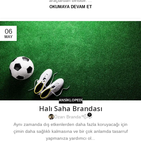
araçlardan birisidir. ...
OKUMAYA DEVAM ET
06
MAY
ANSIKLOPEDI
Halı Saha Brandası
0
Özarı Branda
Aynı zamanda dış etkenlerden daha fazla koruyacağı için
çimin daha sağlıklı kalmasına ve bir çok anlamda tasarruf
yapmanıza yardımcı ol...