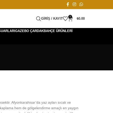
0
GIRIŞ / KAYIT
₺
0.00
SUARLARI
GAZEBO ÇARDAK
BAHÇE ÜRÜNLERI
üksektir. Afyonkarahisar’da yaz ayları sıcak ve
m kaplama hem de gölgelendirme amaçlı en yaygın