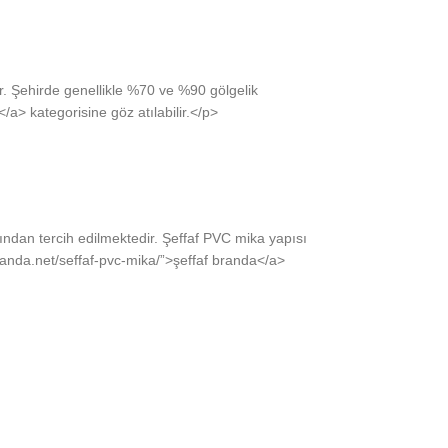
dır. Şehirde genellikle %70 ve %90 gölgelik
/a> kategorisine göz atılabilir.</p>
fından tercih edilmektedir. Şeffaf PVC mika yapısı
branda.net/seffaf-pvc-mika/”>şeffaf branda</a>