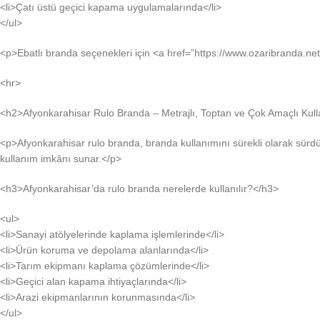
<li>Çatı üstü geçici kapama uygulamalarında</li>
</ul>
<p>Ebatlı branda seçenekleri için <a href=”https://www.ozaribranda.net/
<hr>
<h2>Afyonkarahisar Rulo Branda – Metrajlı, Toptan ve Çok Amaçlı Kull
<p>Afyonkarahisar rulo branda, branda kullanımını sürekli olarak sürdür
kullanım imkânı sunar.</p>
<h3>Afyonkarahisar’da rulo branda nerelerde kullanılır?</h3>
<ul>
<li>Sanayi atölyelerinde kaplama işlemlerinde</li>
<li>Ürün koruma ve depolama alanlarında</li>
<li>Tarım ekipmanı kaplama çözümlerinde</li>
<li>Geçici alan kapama ihtiyaçlarında</li>
<li>Arazi ekipmanlarının korunmasında</li>
</ul>