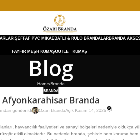
ARLARI
ŞEFFAF PVC MIKA
EBATLI & RULO BRANDALAR
BRANDA AKSE
FAYFIR MEŞH KUMAŞ
OUTLET KUMAŞ
Blog
Home
Branda
BRANDA
Afyonkarahisar Branda
0
ından gönderildi
Özarı Branda
Açık Kasım 14, 2025
lanları, hayvancılık faaliyetleri ve sanayi bölgeleri nedeniyle oldukça y
 rüzgâr etkili olmaktadır. Bu nedenle branda, şehirde hem koruma he