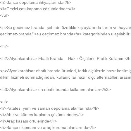
<li>Bahçe depolama ihtiyaçlarında</li>
<li>Geçici çatı kapama çözümlerinde</li>
</ul>
<p>Su geçirmez branda, şehirde özellikle kış aylarında tarım ve hayvanc
gecirmez-branda/”>su geçirmez branda</a> kategorisinden ulaşılabilir
<hr>
<h2>Afyonkarahisar Ebatlı Branda – Hazır Ölçülerle Pratik Kullanım</
<p>Afyonkarahisar ebatlı branda ürünleri, farklı ölçülerde hazır kesilmiş
dikim hizmeti sunmadığından, kullanıcılar hazır ölçü alternatifleri ara
<h3>Afyonkarahisar’da ebatlı branda kullanım alanları</h3>
<ul>
<li>Patates, yem ve saman depolama alanlarında</li>
<li>Ahır ve kümes kaplama çözümlerinde</li>
<li>Araç kasası örtülerinde</li>
<li>Bahçe ekipmanı ve araç koruma alanlarında</li>