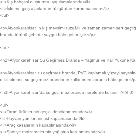
<li>Kış bahçesi oluşturma uygulamalarında</li>
<li>İşletme giriş alanlarının rüzgârdan korunmasında</li>
</ul>
<p>Afyonkarahisar’ın kış mevsimi rüzgârlı ve zaman zaman sert geçtiği 
branda türünü şehirde yaygın hâle getirmiştir.</p>
<hr>
<h2>Afyonkarahisar Su Geçirmez Branda – Yağmur ve Kar Yüküne Ka
<p>Afyonkarahisar su geçirmez branda, PVC kaplamalı yüzeyi sayesinde
etkili olması, su geçirmez brandanın kullanımını zorunlu hâle getirir.</p
<h3>Afyonkarahisar’da su geçirmez branda nerelerde kullanılır?</h3>
<ul>
<li>Tarım ürünlerinin geçici depolanmasında</li>
<li>Hayvan yemlerinin üst kaplamasında</li>
<li>Araç kasalarının kapatılmasında</li>
<li>Şantiye malzemelerinin yağıştan korunmasında</li>