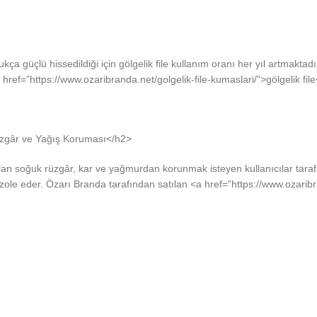
kça güçlü hissedildiği için gölgelik file kullanım oranı her yıl artmakta
href=”https://www.ozaribranda.net/golgelik-file-kumaslari/”>gölgelik file<
Rüzgâr ve Yağış Koruması</h2>
i olan soğuk rüzgâr, kar ve yağmurdan korunmak isteyen kullanıcılar tara
 izole eder. Özarı Branda tarafından satılan <a href=”https://www.ozari