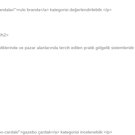
dalar/”>rulo branda</a> kategorisi değerlendirilebilir.</p>
</h2>
erinde ve pazar alanlarında tercih edilen pratik gölgelik sistemleridir. H
o-cardak/”>gazebo çardak</a> kategorisi incelenebilir.</p>