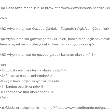
<p>Daha fazla model için <a href=”https://www.ozaribranda.net/rulo-bran
<hr>
<h2>Afyonkarahisar Gazebo Çardak – Taşınabilir Açık Alan Çözümleri
<p>Afyonkarahisar gazebo çardak ürünleri, bahçelerde, açık hava etkinlikl
hem bireysel hem profesyonel kullanıcılar için uygundur.</p>
<h3>Afyonkarahisar’da gazebo çardak kullanım alanları</h3>
<ul>
<li>Ev bahçeleri ve oturma alanlarında</li>
<li>Pazar ve satış alanlarında</li>
<li>Açık hava organizasyonlarında</li>
<li>Tanıtım etkinliklerinde</li>
<li>Kermes ve fuar alanlarında</li>
</ul>
<p>Modellere ulaşmak için <a href=”https://www.ozaribranda.net/gazeb