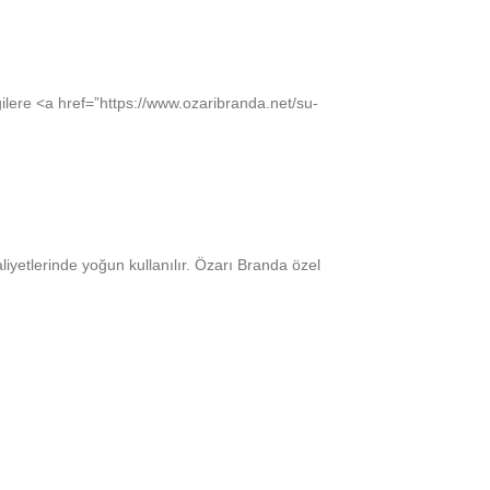
gilere <a href=”https://www.ozaribranda.net/su-
liyetlerinde yoğun kullanılır. Özarı Branda özel