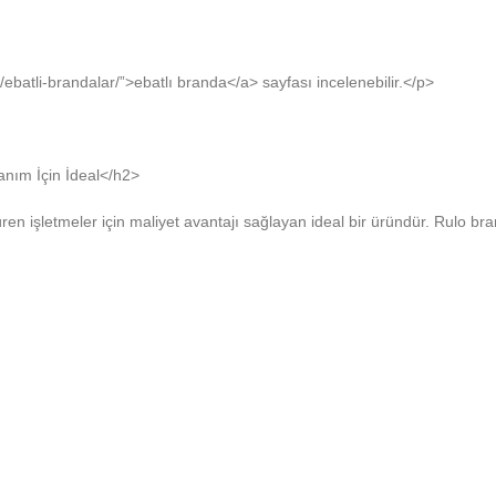
ebatli-brandalar/”>ebatlı branda</a> sayfası incelenebilir.</p>
anım İçin İdeal</h2>
en işletmeler için maliyet avantajı sağlayan ideal bir üründür. Rulo bra