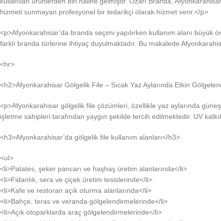
kullanılan ürünlerden biri haline gelmiştir. Özarı Branda, Afyonkarahisa
hizmeti sunmayan profesyonel bir tedarikçi olarak hizmet verir.</p>
<p>Afyonkarahisar’da branda seçimi yapılırken kullanım alanı büyük önem
farklı branda türlerine ihtiyaç duyulmaktadır. Bu makalede Afyonkarahisa
<hr>
<h2>Afyonkarahisar Gölgelik File – Sıcak Yaz Aylarında Etkin Gölgele
<p>Afyonkarahisar gölgelik file çözümleri, özellikle yaz aylarında güneş
işletme sahipleri tarafından yaygın şekilde tercih edilmektedir. UV katk
<h3>Afyonkarahisar’da gölgelik file kullanım alanları</h3>
<ul>
<li>Patates, şeker pancarı ve haşhaş üretim alanlarında</li>
<li>Fidanlık, sera ve çiçek üretim tesislerinde</li>
<li>Kafe ve restoran açık oturma alanlarında</li>
<li>Bahçe, teras ve veranda gölgelendirmelerinde</li>
<li>Açık otoparklarda araç gölgelendirmelerinde</li>