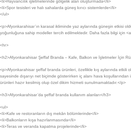
<li>Hayvancılık işletmelerinde gölgelik alan oluşturmada</li>
<li>Spor tesisleri ve halı sahalarda güneş kırıcı sistemlerde</li>
</ul>
<p>Afyonkarahisar’ın karasal ikliminde yaz aylarında güneşin etkisi oldu
yoğunluğuna sahip modeller tercih edilmektedir. Daha fazla bilgi için <a 
<hr>
<h2>Afyonkarahisar Şeffaf Branda – Kafe, Balkon ve İşletmeler İçin 
<p>Afyonkarahisar şeffaf branda ürünleri, özellikle kış aylarında etkil
sayesinde dışarıyı net biçimde gösterirken iç alanı hava koşullarından
ürünleri hazır kesilmiş olup özel dikim hizmeti sunulmamaktadır.</p>
<h3>Afyonkarahisar’da şeffaf branda kullanım alanları</h3>
<ul>
<li>Kafe ve restoranların dış mekân bölümlerinde</li>
<li>Balkonların kışa hazırlanmasında</li>
<li>Teras ve veranda kapatma projelerinde</li>