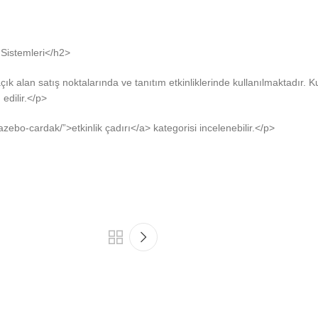
 Sistemleri</h2>
çık alan satış noktalarında ve tanıtım etkinliklerinde kullanılmaktadır. K
edilir.</p>
azebo-cardak/”>etkinlik çadırı</a> kategorisi incelenebilir.</p>