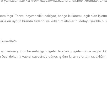
r’a yalnızca hazır <a href=”https://www.ozaribranda.net/”>branda</a> sat
 taşır. Tarım, hayvancılık, nakliyat, bahçe kullanımı, açık alan işletm
r’a en uygun branda türlerini ve kullanım alanlarını detaylı şekilde bula
ndirme</h2>
 ışınlarının yoğun hissedildiği bölgelerde etkin gölgelendirme sağlar. Gö
ılı özel dokuma yapısı sayesinde güneş ışığını kırar ve ortam sıcaklığın