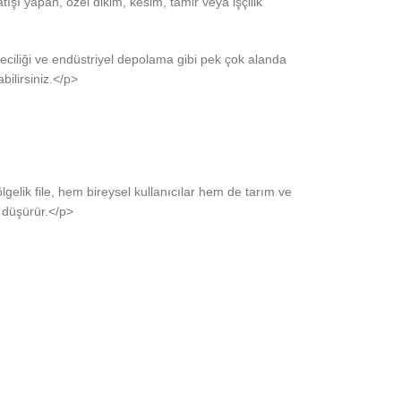
ışı yapan, özel dikim, kesim, tamir veya işçilik
eciliği ve endüstriyel depolama gibi pek çok alanda
bilirsiniz.</p>
lgelik file, hem bireysel kullanıcılar hem de tarım ve
ı düşürür.</p>