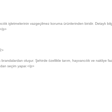
ılık işletmelerinin vazgeçilmez koruma ürünlerinden biridir. Detaylı bil
.</p>
h2>
 brandalardan oluşur. Şehirde özellikle tarım, hayvancılık ve nakliye faa
sından seçim yapar.</p>