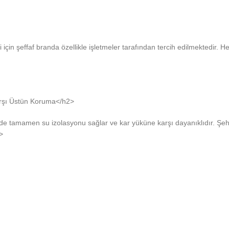
için şeffaf branda özellikle işletmeler tarafından tercih edilmektedir
rşı Üstün Koruma</h2>
 tamamen su izolasyonu sağlar ve kar yüküne karşı dayanıklıdır. Şehri
>